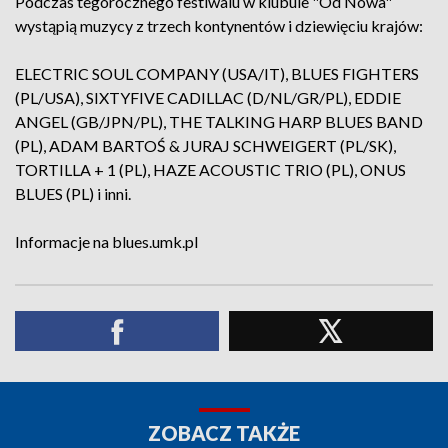
Podczas tegorocznego festiwalu w klubuie "Od Nowa"
wystąpią muzycy z trzech kontynentów i dziewięciu krajów:
ELECTRIC SOUL COMPANY (USA/IT), BLUES FIGHTERS
(PL/USA), SIXTYFIVE CADILLAC (D/NL/GR/PL), EDDIE
ANGEL (GB/JPN/PL), THE TALKING HARP BLUES BAND
(PL), ADAM BARTOŚ & JURAJ SCHWEIGERT (PL/SK),
TORTILLA + 1 (PL), HAZE ACOUSTIC TRIO (PL), ONUS
BLUES (PL) i inni.
Informacje na blues.umk.pl
ZOBACZ TAKŻE