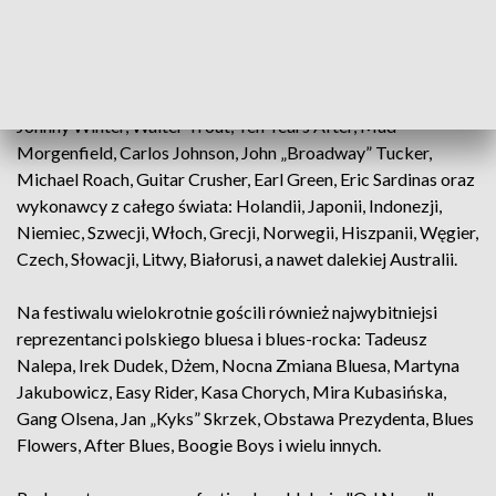
publicznością.
Na deskach „Od Nowy” występowali już bluesmani z USA i
Wielkiej Brytanii, w tym gwiazdy światowego bluesa –
Johnny Winter, Walter Trout, Ten Years After, Mud
Morgenfield, Carlos Johnson, John „Broadway” Tucker,
Michael Roach, Guitar Crusher, Earl Green, Eric Sardinas oraz
wykonawcy z całego świata: Holandii, Japonii, Indonezji,
Niemiec, Szwecji, Włoch, Grecji, Norwegii, Hiszpanii, Węgier,
Czech, Słowacji, Litwy, Białorusi, a nawet dalekiej Australii.
Na festiwalu wielokrotnie gościli również najwybitniejsi
reprezentanci polskiego bluesa i blues-rocka: Tadeusz
Nalepa, Irek Dudek, Dżem, Nocna Zmiana Bluesa, Martyna
Jakubowicz, Easy Rider, Kasa Chorych, Mira Kubasińska,
Gang Olsena, Jan „Kyks” Skrzek, Obstawa Prezydenta, Blues
Flowers, After Blues, Boogie Boys i wielu innych.