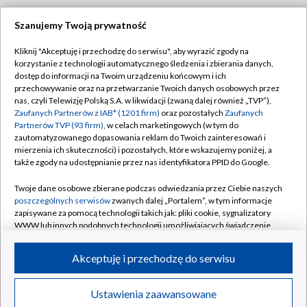
Szanujemy Twoją prywatność
Dołącz do nas:
Kliknij "Akceptuję i przechodzę do serwisu", aby wyrazić zgody na
korzystanie z technologii automatycznego śledzenia i zbierania danych,
TVP
dostęp do informacji na Twoim urządzeniu końcowym i ich
Abonament TVP
przechowywanie oraz na przetwarzanie Twoich danych osobowych przez
Regulamin TVP
nas, czyli Telewizję Polską S.A. w likwidacji (zwaną dalej również „TVP”),
Emisja w TVP
Polityka prywatności
Zaufanych Partnerów z IAB* (1201 firm)
oraz pozostałych
Zaufanych
Partnerów TVP (93 firm)
, w celach marketingowych (w tym do
Centrum informacji TVP
Moje zgody
zautomatyzowanego dopasowania reklam do Twoich zainteresowań i
mierzenia ich skuteczności) i pozostałych, które wskazujemy poniżej, a
Naziemna Telewizja Cyfrowa
Pomoc
także zgody na udostępnianie przez nas identyfikatora PPID do Google.
Sklep TVP
Biuro reklamy
Twoje dane osobowe zbierane podczas odwiedzania przez Ciebie naszych
Rada Programowa
Kontakt
poszczególnych serwisów
zwanych dalej „Portalem”, w tym informacje
zapisywane za pomocą technologii takich jak: pliki cookie, sygnalizatory
System NOS
WWW lub innych podobnych technologii umożliwiających świadczenie
dopasowanych i bezpiecznych usług, personalizację treści oraz reklam,
Informacje o nadawcy
Kanały
udostępnianie funkcji mediów społecznościowych oraz analizowanie
Akceptuję i przechodzę do serwisu
ruchu w Internecie.
Program dla prasy
©2026 Telewizja Polska S.A. w likwidacji
Biuro Reklamy
Twoje dane osobowe zbierane podczas odwiedzania przez Ciebie
Ustawienia zaawansowane
poszczególnych serwisów
na Portalu, takie jak adresy IP, identyfikatory