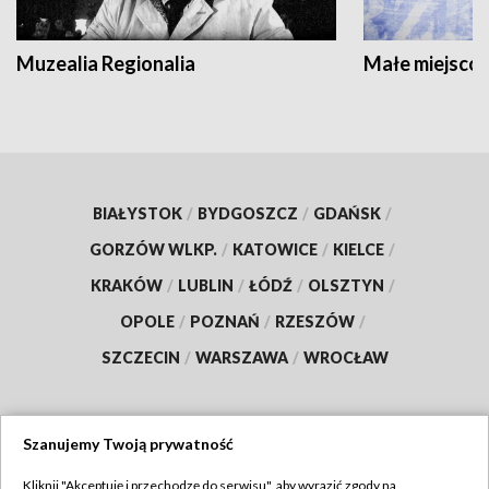
Muzealia Regionalia
Małe miejscow
BIAŁYSTOK
/
BYDGOSZCZ
/
GDAŃSK
/
GORZÓW WLKP.
/
KATOWICE
/
KIELCE
/
KRAKÓW
/
LUBLIN
/
ŁÓDŹ
/
OLSZTYN
/
OPOLE
/
POZNAŃ
/
RZESZÓW
/
SZCZECIN
/
WARSZAWA
/
WROCŁAW
Szanujemy Twoją prywatność
Dołącz do nas:
Kliknij "Akceptuję i przechodzę do serwisu", aby wyrazić zgody na