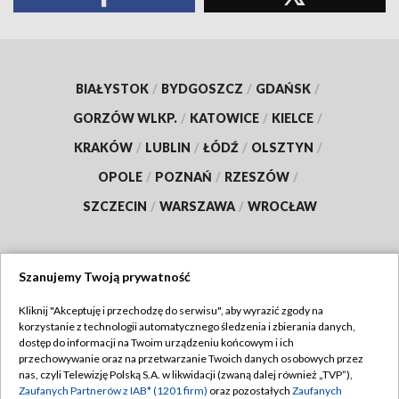
BIAŁYSTOK
/
BYDGOSZCZ
/
GDAŃSK
/
GORZÓW WLKP.
/
KATOWICE
/
KIELCE
/
KRAKÓW
/
LUBLIN
/
ŁÓDŹ
/
OLSZTYN
/
OPOLE
/
POZNAŃ
/
RZESZÓW
/
SZCZECIN
/
WARSZAWA
/
WROCŁAW
Szanujemy Twoją prywatność
Dołącz do nas:
Kliknij "Akceptuję i przechodzę do serwisu", aby wyrazić zgody na
korzystanie z technologii automatycznego śledzenia i zbierania danych,
TVP
dostęp do informacji na Twoim urządzeniu końcowym i ich
Abonament TVP
przechowywanie oraz na przetwarzanie Twoich danych osobowych przez
Regulamin TVP
nas, czyli Telewizję Polską S.A. w likwidacji (zwaną dalej również „TVP”),
Emisja w TVP
Polityka prywatności
Zaufanych Partnerów z IAB* (1201 firm)
oraz pozostałych
Zaufanych