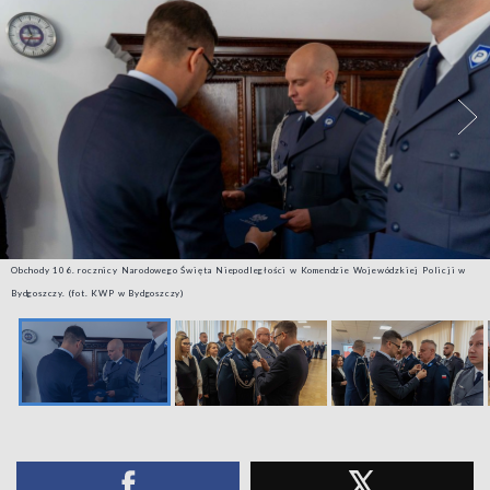
Obchody 106. rocznicy Narodowego Święta Niepodległości w Komendzie Wojewódzkiej Policji w
Bydgoszczy. (fot. KWP w Bydgoszczy)