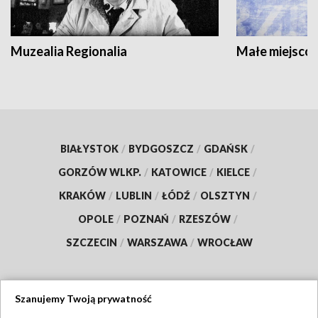
Muzealia Regionalia
Małe miejscow
BIAŁYSTOK
/
BYDGOSZCZ
/
GDAŃSK
/
GORZÓW WLKP.
/
KATOWICE
/
KIELCE
/
KRAKÓW
/
LUBLIN
/
ŁÓDŹ
/
OLSZTYN
/
OPOLE
/
POZNAŃ
/
RZESZÓW
/
SZCZECIN
/
WARSZAWA
/
WROCŁAW
Szanujemy Twoją prywatność
Dołącz do nas: