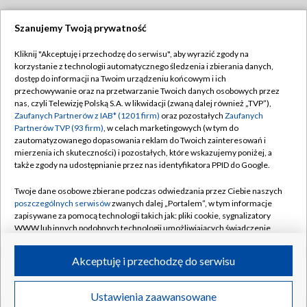
Szanujemy Twoją prywatność
Dołącz do nas:
Kliknij "Akceptuję i przechodzę do serwisu", aby wyrazić zgody na
korzystanie z technologii automatycznego śledzenia i zbierania danych,
TVP
dostęp do informacji na Twoim urządzeniu końcowym i ich
Abonament TVP
przechowywanie oraz na przetwarzanie Twoich danych osobowych przez
Regulamin TVP
nas, czyli Telewizję Polską S.A. w likwidacji (zwaną dalej również „TVP”),
Emisja w TVP
Polityka prywatności
Zaufanych Partnerów z IAB* (1201 firm)
oraz pozostałych
Zaufanych
Partnerów TVP (93 firm)
, w celach marketingowych (w tym do
Centrum informacji TVP
Moje zgody
zautomatyzowanego dopasowania reklam do Twoich zainteresowań i
mierzenia ich skuteczności) i pozostałych, które wskazujemy poniżej, a
Naziemna Telewizja Cyfrowa
Pomoc
także zgody na udostępnianie przez nas identyfikatora PPID do Google.
Sklep TVP
Biuro reklamy
Twoje dane osobowe zbierane podczas odwiedzania przez Ciebie naszych
Rada Programowa
Kontakt
poszczególnych serwisów
zwanych dalej „Portalem”, w tym informacje
zapisywane za pomocą technologii takich jak: pliki cookie, sygnalizatory
System NOS
WWW lub innych podobnych technologii umożliwiających świadczenie
dopasowanych i bezpiecznych usług, personalizację treści oraz reklam,
Informacje o nadawcy
Kanały
udostępnianie funkcji mediów społecznościowych oraz analizowanie
Akceptuję i przechodzę do serwisu
ruchu w Internecie.
Program dla prasy
©2026 Telewizja Polska S.A. w likwidacji
Biuro Reklamy
Twoje dane osobowe zbierane podczas odwiedzania przez Ciebie
Ustawienia zaawansowane
poszczególnych serwisów
na Portalu, takie jak adresy IP, identyfikatory