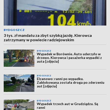
BYDGOSZCZ
3 tys. zł mandatu za zbyt szybką jazdę. Kierowca
zatrzymany w powiecie radziejowskim
BYDGOSZCZ
Wypadek w Borównie. Auto uderzyło w
drzewo. Kierowca i pasażerka wypadki z
auta [zdjęcia]
BYDGOSZCZ
Elzanowo: ranni po wypadku.
Zablokowana została droga po zderzeniu
aut [zdjęcia]
BYDGOSZCZ
Wypadek trzech aut w Grudziądzu. Są
ranni