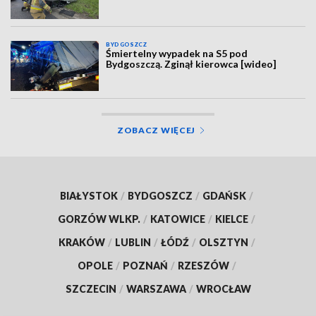
BYDGOSZCZ
Śmiertelny wypadek na S5 pod
Bydgoszczą. Zginął kierowca [wideo]
ZOBACZ WIĘCEJ
BIAŁYSTOK
/
BYDGOSZCZ
/
GDAŃSK
/
GORZÓW WLKP.
/
KATOWICE
/
KIELCE
/
KRAKÓW
/
LUBLIN
/
ŁÓDŹ
/
OLSZTYN
/
OPOLE
/
POZNAŃ
/
RZESZÓW
/
SZCZECIN
/
WARSZAWA
/
WROCŁAW