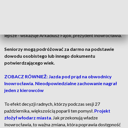
inowrocławskiego MPK.
- Wprowadzenie bezpłatnej komunikacji dla seniorów to
pierwszy krok ku bardziej dostępnemu transportowi
publicznemu w Inowrocławiu. Wspólnie zmieniamy miasto na
lepsze - wskazuje Arkadiusz Fajok, prezydent Inowrocławia.
Seniorzy mogą podróżować za darmo na podstawie
dowodu osobistego lub innego dokumentu
potwierdzającego wiek.
ZOBACZ RÓWNIEŻ: Jazda pod prąd na obwodnicy
Inowrocławia. Nieodpowiedzialne zachowanie nagrał
jeden z kierowców
To efekt decyzji radnych, którzy podczas sesji 27
października, większością poparli ten pomysł.
Projekt
złożył włodarz miasta
. Jak przekonują władze
Inowrocławia, to ważna zmiana, która poprawia dostępność