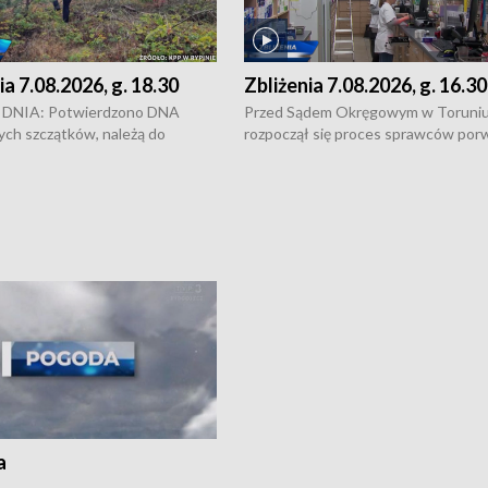
ia 7.08.2026, g. 18.30
Zbliżenia 7.08.2026, g. 16.30
DNIA: Potwierdzono DNA
Przed Sądem Okręgowym w Toruni
ych szczątków, należą do
rozpoczął się proces sprawców por
j Jowity Zielińskiej • Tragiczny
pobicie i tortur pod Grudziądzem • 
c serwisowych w studni w Solcu
zł - tyle mogą wynosić straty po poż
 • Festiwal dziewięciu wzgórz
przy ul. Kossaka w Bydgoszczy •
e i Festiwal Wisły w kilku
Niebezpiecznie na drogach regionu 
regionu • Problem z realizacją
Dalszy ciąg sporu o pranie na bydgo
 spaleniu apteki w Bydgoszczy •
Kapuściskach
ąg sąsiedzkiego sporu o
nie prania
a