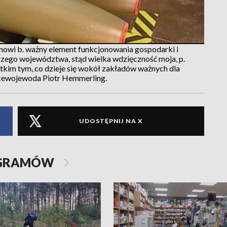
anowi b. ważny element funkcjonowania gospodarki i
naszego województwa, stąd wielka wdzięczność moja, p.
kim tym, co dzieje się wokół zakładów ważnych dla
cewojewoda Piotr Hemmerling.
UDOSTĘPNIJ NA X
OGRAMÓW