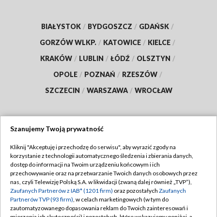
BIAŁYSTOK
/
BYDGOSZCZ
/
GDAŃSK
/
GORZÓW WLKP.
/
KATOWICE
/
KIELCE
/
KRAKÓW
/
LUBLIN
/
ŁÓDŹ
/
OLSZTYN
/
OPOLE
/
POZNAŃ
/
RZESZÓW
/
SZCZECIN
/
WARSZAWA
/
WROCŁAW
Szanujemy Twoją prywatność
Dołącz do nas:
Kliknij "Akceptuję i przechodzę do serwisu", aby wyrazić zgody na
korzystanie z technologii automatycznego śledzenia i zbierania danych,
TVP
dostęp do informacji na Twoim urządzeniu końcowym i ich
Abonament TVP
przechowywanie oraz na przetwarzanie Twoich danych osobowych przez
Regulamin TVP
nas, czyli Telewizję Polską S.A. w likwidacji (zwaną dalej również „TVP”),
Emisja w TVP
Polityka prywatności
Zaufanych Partnerów z IAB* (1201 firm)
oraz pozostałych
Zaufanych
Partnerów TVP (93 firm)
, w celach marketingowych (w tym do
Centrum informacji TVP
Moje zgody
zautomatyzowanego dopasowania reklam do Twoich zainteresowań i
mierzenia ich skuteczności) i pozostałych, które wskazujemy poniżej, a