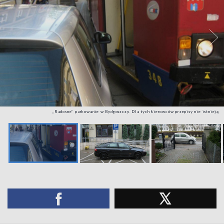
„Radosne” parkowanie w Bydgoszczy. Dla tych kierowców przepisy nie istnieją