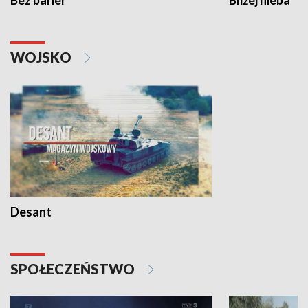
Bez barier
Bliżej nieba
WOJSKO
Desant
SPOŁECZEŃSTWO