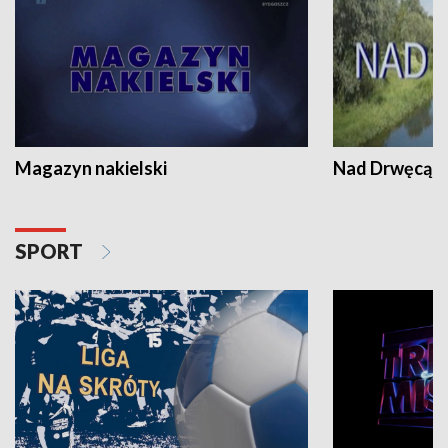
Magazyn nakielski
Nad Drwęcą
SPORT