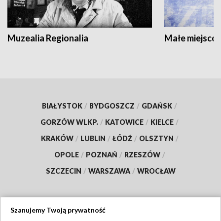
Muzealia Regionalia
Małe miejscow
BIAŁYSTOK
/
BYDGOSZCZ
/
GDAŃSK
/
GORZÓW WLKP.
/
KATOWICE
/
KIELCE
/
KRAKÓW
/
LUBLIN
/
ŁÓDŹ
/
OLSZTYN
/
OPOLE
/
POZNAŃ
/
RZESZÓW
/
SZCZECIN
/
WARSZAWA
/
WROCŁAW
Szanujemy Twoją prywatność
Dołącz do nas: