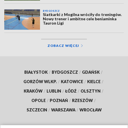
BYDGOSZCZ
Siatkarki z Mogilna wróciły do treningów.
Nowy trener i ambitne cele beniaminka
Tauron Ligi
ZOBACZ WIĘCEJ
BIAŁYSTOK
/
BYDGOSZCZ
/
GDAŃSK
/
GORZÓW WLKP.
/
KATOWICE
/
KIELCE
/
KRAKÓW
/
LUBLIN
/
ŁÓDŹ
/
OLSZTYN
/
OPOLE
/
POZNAŃ
/
RZESZÓW
/
SZCZECIN
/
WARSZAWA
/
WROCŁAW