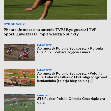
BYDGOSZCZ
Piłkarskie mecze na antenie TVP3 Bydgoszcz i TVP
Sport. Zawisza i Olimpia walczą o punkty
BYDGOSZCZ
Abramczyk Polonia Bydgoszcz – Polonia
Piła 65:25. Zobacz zdjęcia z meczu!
BYDGOSZCZ
Abramczyk Polonia Bydgoszcz - Polonia
Piła. Lider Metalkas 2. Ekstraligi rozgromił
beniaminka [relacja bieg po biegu]
BYDGOSZCZ
STS Puchar Polski: Olimpia Grudziądz gra
dalej!