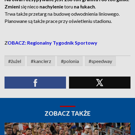
Zmieni
się nieco
nachylenie
toru
na łukach
.
Trwa także przetarg na budowę odwodnienia liniowego.
Planowane są także prace przy oświetleniu stadionu.
Z
OBACZ: Regionalny Tygodnik Sportowy
#żużel
#kanclerz
#polonia
#speedway
ZOBACZ TAKŻE