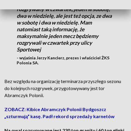
Opcja była taka, ze jeden będzie
rozgrywany w czwartek, jeden w sobotę,
dwa w niedzielę, ale jest też opcja, ze dwa
w sobotę i dwa w niedzielę. Mam
natomiast taką informację, że
maksymalnie jeden mecz będziemy
rozgrywali w czwartek przy ulicy
Sportowej
- wyjaśnia Jerzy Kanclerz, prezes i właściciel ŻKS
Polonia SA.
Bez względu na organizację terminarza przyszłego sezonu
do kolejnych rozgrywek, przygotowywany jest tor
Abramczyk Polonii.
ZOBACZ: Kibice Abramczyk Polonii Bydgoszcz
„szturmują” kasę. Padł rekord sprzedaży karnetów
Na owal rozsypywane jest 230 ton granitu i 60 ton glinki.