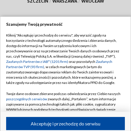
SZCZECIN
/
WARSZAWA
/
WROCŁAW
Szanujemy Twoją prywatność
Dołącz do nas:
Kliknij "Akceptuję i przechodzę do serwisu", aby wyrazić zgody na
korzystanie z technologii automatycznego śledzenia i zbierania danych,
TVP
dostęp do informacji na Twoim urządzeniu końcowym i ich
Abonament TVP
przechowywanie oraz na przetwarzanie Twoich danych osobowych przez
Regulamin TVP
nas, czyli Telewizję Polską S.A. w likwidacji (zwaną dalej również „TVP”),
Emisja w TVP
Polityka prywatności
Zaufanych Partnerów z IAB* (1201 firm)
oraz pozostałych
Zaufanych
Partnerów TVP (93 firm)
, w celach marketingowych (w tym do
Centrum informacji TVP
Moje zgody
zautomatyzowanego dopasowania reklam do Twoich zainteresowań i
mierzenia ich skuteczności) i pozostałych, które wskazujemy poniżej, a
Naziemna Telewizja Cyfrowa
Pomoc
także zgody na udostępnianie przez nas identyfikatora PPID do Google.
Sklep TVP
Biuro reklamy
Twoje dane osobowe zbierane podczas odwiedzania przez Ciebie naszych
Rada Programowa
Kontakt
poszczególnych serwisów
zwanych dalej „Portalem”, w tym informacje
zapisywane za pomocą technologii takich jak: pliki cookie, sygnalizatory
System NOS
WWW lub innych podobnych technologii umożliwiających świadczenie
dopasowanych i bezpiecznych usług, personalizację treści oraz reklam,
Informacje o nadawcy
Kanały
udostępnianie funkcji mediów społecznościowych oraz analizowanie
Akceptuję i przechodzę do serwisu
ruchu w Internecie.
Program dla prasy