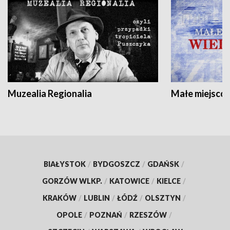
Muzealia Regionalia
Małe miejscow
BIAŁYSTOK
/
BYDGOSZCZ
/
GDAŃSK
/
GORZÓW WLKP.
/
KATOWICE
/
KIELCE
/
KRAKÓW
/
LUBLIN
/
ŁÓDŹ
/
OLSZTYN
/
OPOLE
/
POZNAŃ
/
RZESZÓW
/