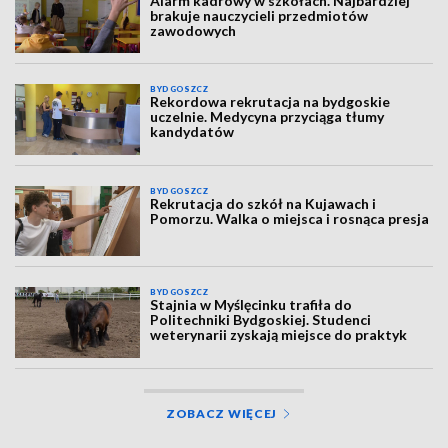
Alarm kadrowy w szkołach. Najbardziej
brakuje nauczycieli przedmiotów
zawodowych
BYDGOSZCZ
Rekordowa rekrutacja na bydgoskie
uczelnie. Medycyna przyciąga tłumy
kandydatów
BYDGOSZCZ
Rekrutacja do szkół na Kujawach i
Pomorzu. Walka o miejsca i rosnąca presja
BYDGOSZCZ
Stajnia w Myślęcinku trafiła do
Politechniki Bydgoskiej. Studenci
weterynarii zyskają miejsce do praktyk
ZOBACZ WIĘCEJ