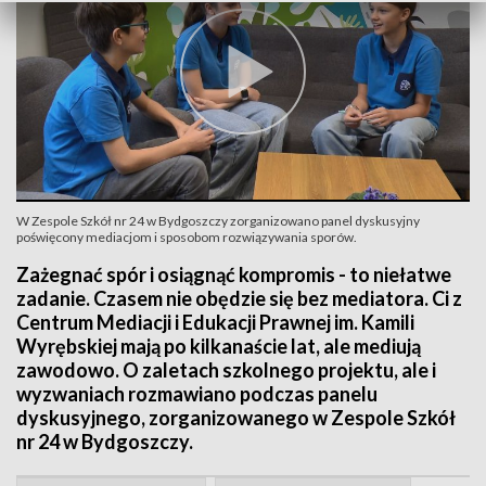
W Zespole Szkół nr 24 w Bydgoszczy zorganizowano panel dyskusyjny
poświęcony mediacjom i sposobom rozwiązywania sporów.
Zażegnać spór i osiągnąć kompromis - to niełatwe
zadanie. Czasem nie obędzie się bez mediatora. Ci z
Centrum Mediacji i Edukacji Prawnej im. Kamili
Wyrębskiej mają po kilkanaście lat, ale mediują
zawodowo. O zaletach szkolnego projektu, ale i
wyzwaniach rozmawiano podczas panelu
dyskusyjnego, zorganizowanego w Zespole Szkół
nr 24 w Bydgoszczy.