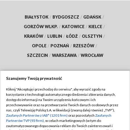
BIAŁYSTOK
/
BYDGOSZCZ
/
GDAŃSK
/
GORZÓW WLKP.
/
KATOWICE
/
KIELCE
/
KRAKÓW
/
LUBLIN
/
ŁÓDŹ
/
OLSZTYN
/
OPOLE
/
POZNAŃ
/
RZESZÓW
/
SZCZECIN
/
WARSZAWA
/
WROCŁAW
Szanujemy Twoją prywatność
Dołącz do nas:
Kliknij "Akceptuję i przechodzę do serwisu", aby wyrazić zgody na
korzystanie z technologii automatycznego śledzenia i zbierania danych,
TVP
dostęp do informacji na Twoim urządzeniu końcowym i ich
Abonament TVP
przechowywanie oraz na przetwarzanie Twoich danych osobowych przez
Regulamin TVP
nas, czyli Telewizję Polską S.A. w likwidacji (zwaną dalej również „TVP”),
Emisja w TVP
Polityka prywatności
Zaufanych Partnerów z IAB* (1201 firm)
oraz pozostałych
Zaufanych
Partnerów TVP (93 firm)
, w celach marketingowych (w tym do
Centrum informacji TVP
Moje zgody
zautomatyzowanego dopasowania reklam do Twoich zainteresowań i