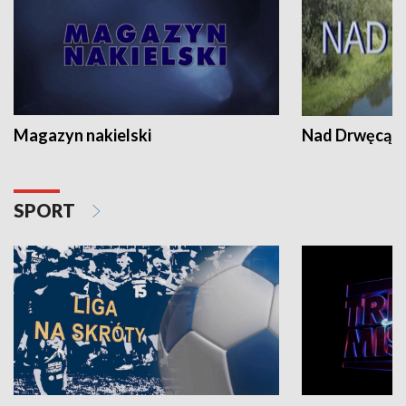
Magazyn nakielski
Nad Drwęcą
SPORT