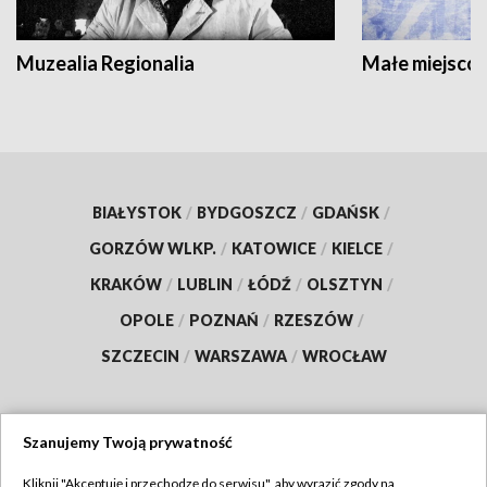
Muzealia Regionalia
Małe miejscow
BIAŁYSTOK
/
BYDGOSZCZ
/
GDAŃSK
/
GORZÓW WLKP.
/
KATOWICE
/
KIELCE
/
KRAKÓW
/
LUBLIN
/
ŁÓDŹ
/
OLSZTYN
/
OPOLE
/
POZNAŃ
/
RZESZÓW
/
SZCZECIN
/
WARSZAWA
/
WROCŁAW
Szanujemy Twoją prywatność
Dołącz do nas:
Kliknij "Akceptuję i przechodzę do serwisu", aby wyrazić zgody na