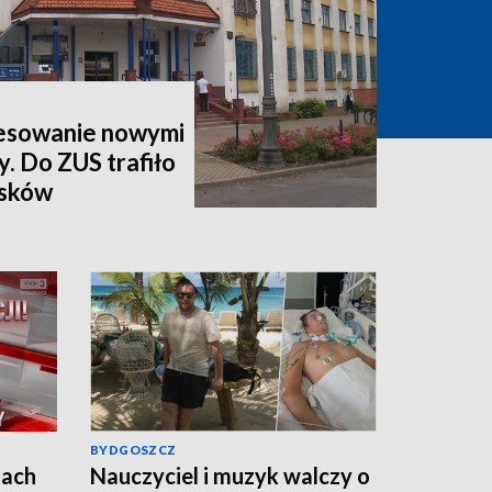
esowanie nowymi
y. Do ZUS trafiło
osków
BYDGOSZCZ
jach
Nauczyciel i muzyk walczy o