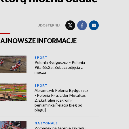
UDOSTĘPNIJ:
AJNOWSZE INFORMACJE
SPORT
Polonia Bydgoszcz – Polonia
Piła 65:25. Zobacz zdjęcia z
meczu
SPORT
Abramczyk Polonia Bydgoszcz
- Polonia Piła. Lider Metalkas
2. Ekstraligi rozgromił
beniaminka [relacja bieg po
biegu]
NA SYGNALE
Wypadek na terenie zakładu