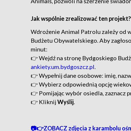
Animals, pozwoli na szerzenie świado
Jak wspólnie zrealizować ten projekt?
Wdrożenie Animal Patrolu zależy od
Budżetu Obywatelskiego. Aby zagłosow
minut:
👉 Wejdź na stronę Bydgoskiego Bud
ankiety.um.bydgoszcz.pl
.
👉 Wypełnij dane osobowe: imię, nazwi
👉 Wybierz odpowiednią opcję wiekową
👉 Pomijając wybór osiedla, zaznacz 
👉 Kliknij
Wyślij
.
📷👉ZOBACZ zdjęcia z karambolu oś