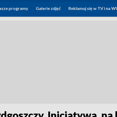
asze programy
Galerie zdjęć
Reklamuj się w TV i na
dgoszczy. Inicjatywa, na