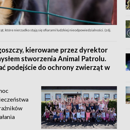
, które nierzadko stają się ofiarami ludzkiej nieodpowiedzialności. (zdj.
goszczy, kierowane przez dyrektor
omysłem stworzenia Animal Patrolu.
ać podejście do ochrony zwierząt w
moc
pieczeństwa
trażników
ałania