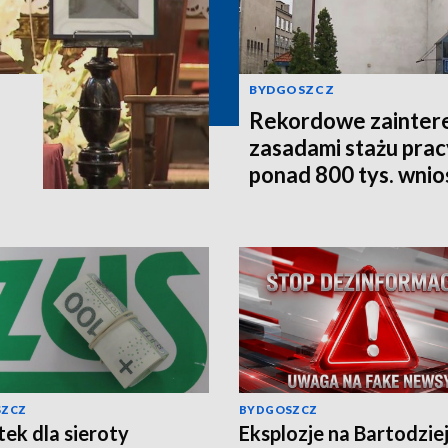
BYDGOSZCZ
Rekordowe zainter
zasadami stażu prac
ponad 800 tys. wni
SZCZ
BYDGOSZCZ
ek dla sieroty
Eksplozje na Bartodzie