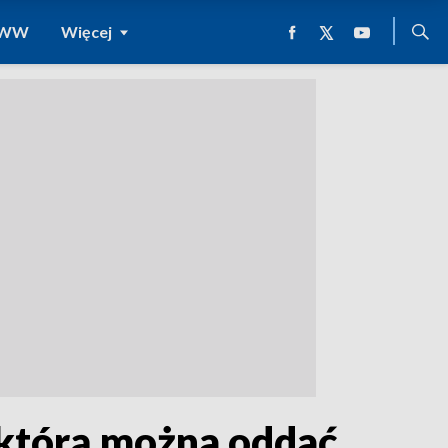
 WWW
Więcej
 którą można oddać