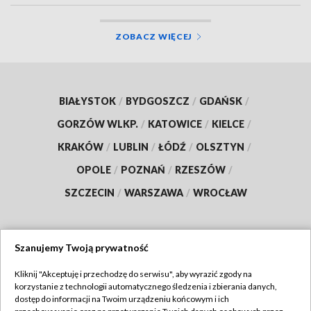
ZOBACZ WIĘCEJ
BIAŁYSTOK
/
BYDGOSZCZ
/
GDAŃSK
/
GORZÓW WLKP.
/
KATOWICE
/
KIELCE
/
KRAKÓW
/
LUBLIN
/
ŁÓDŹ
/
OLSZTYN
/
OPOLE
/
POZNAŃ
/
RZESZÓW
/
SZCZECIN
/
WARSZAWA
/
WROCŁAW
Szanujemy Twoją prywatność
Dołącz do nas:
Kliknij "Akceptuję i przechodzę do serwisu", aby wyrazić zgody na
korzystanie z technologii automatycznego śledzenia i zbierania danych,
TVP
dostęp do informacji na Twoim urządzeniu końcowym i ich