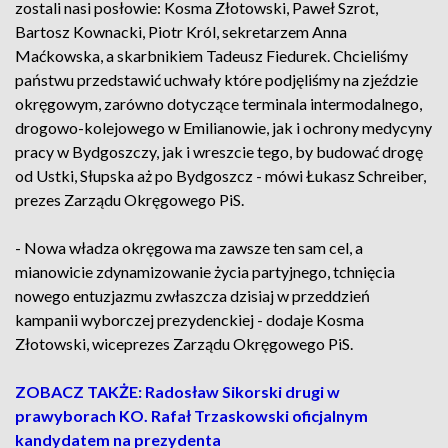
zostali nasi posłowie: Kosma Złotowski, Paweł Szrot,
Bartosz Kownacki, Piotr Król, sekretarzem Anna
Maćkowska, a skarbnikiem Tadeusz Fiedurek. Chcieliśmy
państwu przedstawić uchwały które podjęliśmy na zjeździe
okręgowym, zarówno dotyczące terminala intermodalnego,
drogowo-kolejowego w Emilianowie, jak i ochrony medycyny
pracy w Bydgoszczy, jak i wreszcie tego, by budować drogę
od Ustki, Słupska aż po Bydgoszcz - mówi Łukasz Schreiber,
prezes Zarządu Okręgowego PiS.
- Nowa władza okręgowa ma zawsze ten sam cel, a
mianowicie zdynamizowanie życia partyjnego, tchnięcia
nowego entuzjazmu zwłaszcza dzisiaj w przeddzień
kampanii wyborczej prezydenckiej - dodaje Kosma
Złotowski, wiceprezes Zarządu Okręgowego PiS.
ZOBACZ TAKŻE: Radosław Sikorski drugi w
prawyborach KO. Rafał Trzaskowski oficjalnym
kandydatem na prezydenta