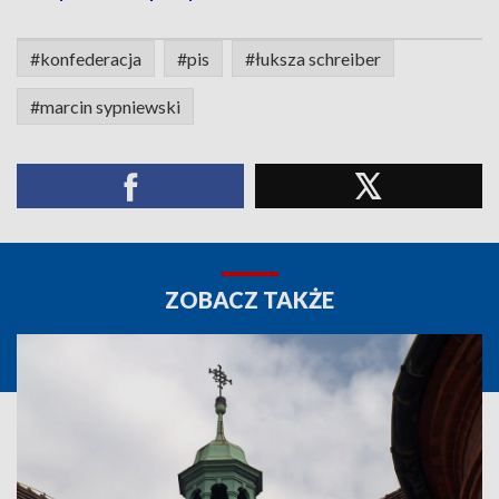
#konfederacja
#pis
#łuksza schreiber
#marcin sypniewski
ZOBACZ TAKŻE