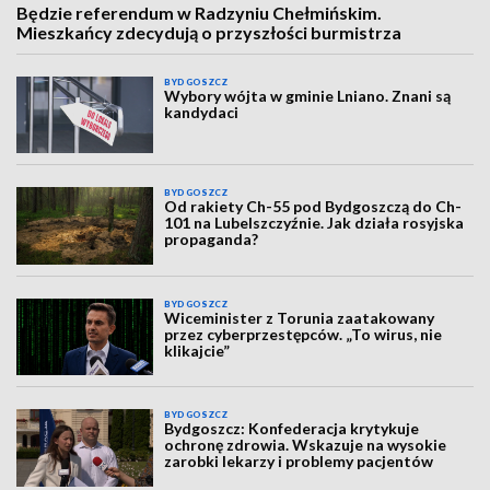
Będzie referendum w Radzyniu Chełmińskim.
Mieszkańcy zdecydują o przyszłości burmistrza
BYDGOSZCZ
Wybory wójta w gminie Lniano. Znani są
kandydaci
BYDGOSZCZ
Od rakiety Ch-55 pod Bydgoszczą do Ch-
101 na Lubelszczyźnie. Jak działa rosyjska
propaganda?
BYDGOSZCZ
Wiceminister z Torunia zaatakowany
przez cyberprzestępców. „To wirus, nie
klikajcie”
BYDGOSZCZ
Bydgoszcz: Konfederacja krytykuje
ochronę zdrowia. Wskazuje na wysokie
zarobki lekarzy i problemy pacjentów