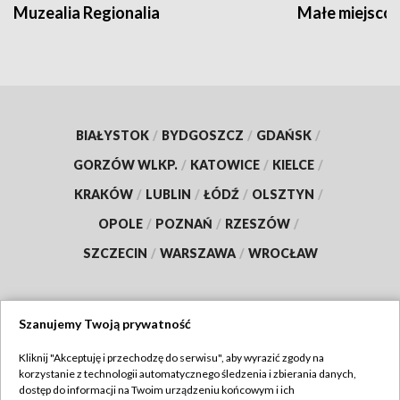
Muzealia Regionalia
Małe miejscow
BIAŁYSTOK
/
BYDGOSZCZ
/
GDAŃSK
/
GORZÓW WLKP.
/
KATOWICE
/
KIELCE
/
KRAKÓW
/
LUBLIN
/
ŁÓDŹ
/
OLSZTYN
/
OPOLE
/
POZNAŃ
/
RZESZÓW
/
SZCZECIN
/
WARSZAWA
/
WROCŁAW
Szanujemy Twoją prywatność
Dołącz do nas:
Kliknij "Akceptuję i przechodzę do serwisu", aby wyrazić zgody na
korzystanie z technologii automatycznego śledzenia i zbierania danych,
TVP
dostęp do informacji na Twoim urządzeniu końcowym i ich