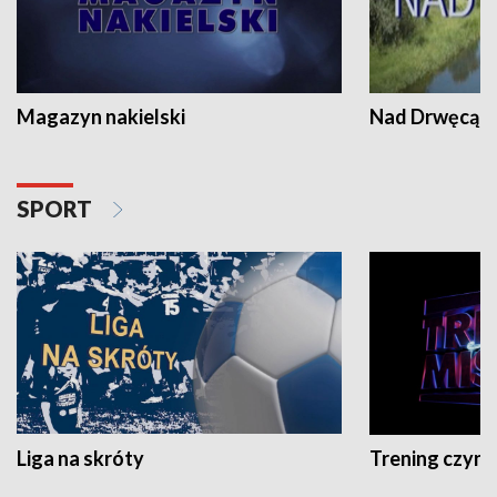
Magazyn nakielski
Nad Drwęcą
SPORT
Liga na skróty
Trening czyni 