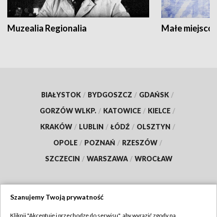
Muzealia Regionalia
Małe miejscow
BIAŁYSTOK
/
BYDGOSZCZ
/
GDAŃSK
/
GORZÓW WLKP.
/
KATOWICE
/
KIELCE
/
KRAKÓW
/
LUBLIN
/
ŁÓDŹ
/
OLSZTYN
/
OPOLE
/
POZNAŃ
/
RZESZÓW
/
SZCZECIN
/
WARSZAWA
/
WROCŁAW
Szanujemy Twoją prywatność
Dołącz do nas:
Kliknij "Akceptuję i przechodzę do serwisu", aby wyrazić zgody na