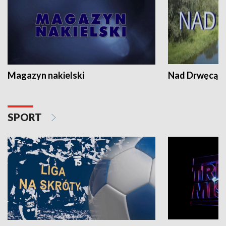
Magazyn nakielski
Nad Drwęcą
SPORT