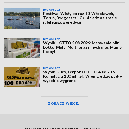
BYDGOSZCZ
Festiwal Wisły po raz 10. Włocławek,
Toruń, Bydgoszcz i Grudziądz na trasie
jubileuszowej edycji
BYDGOSZCZ
Wyniki LOTTO 5.08.2026: losowanie Mini
Lotto, Multi Multi oraz innych gier. Mamy
liczby!
BYDGOSZCZ
Wyniki Eurojackpot i LOTTO 4.08.2026.
Kumulacja 100 mln zł! Wiemy, gdzie padły
wysokie wygrane
ZOBACZ WIĘCEJ