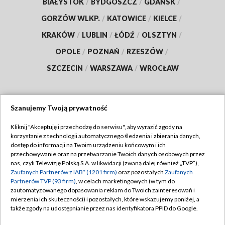
BIAŁYSTOK
/
BYDGOSZCZ
/
GDAŃSK
/
GORZÓW WLKP.
/
KATOWICE
/
KIELCE
/
KRAKÓW
/
LUBLIN
/
ŁÓDŹ
/
OLSZTYN
/
OPOLE
/
POZNAŃ
/
RZESZÓW
/
SZCZECIN
/
WARSZAWA
/
WROCŁAW
Szanujemy Twoją prywatność
Dołącz do nas:
Kliknij "Akceptuję i przechodzę do serwisu", aby wyrazić zgody na
korzystanie z technologii automatycznego śledzenia i zbierania danych,
TVP
dostęp do informacji na Twoim urządzeniu końcowym i ich
Abonament TVP
przechowywanie oraz na przetwarzanie Twoich danych osobowych przez
Regulamin TVP
nas, czyli Telewizję Polską S.A. w likwidacji (zwaną dalej również „TVP”),
Emisja w TVP
Polityka prywatności
Zaufanych Partnerów z IAB* (1201 firm)
oraz pozostałych
Zaufanych
Partnerów TVP (93 firm)
, w celach marketingowych (w tym do
Centrum informacji TVP
Moje zgody
zautomatyzowanego dopasowania reklam do Twoich zainteresowań i
mierzenia ich skuteczności) i pozostałych, które wskazujemy poniżej, a
Naziemna Telewizja Cyfrowa
Pomoc
także zgody na udostępnianie przez nas identyfikatora PPID do Google.
Sklep TVP
Biuro reklamy