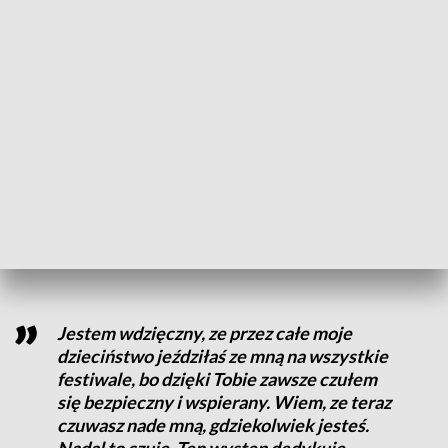
tworzy autorskie piosenki wraz z zespołem „21 Gram”,
występuje też u boku Krzesimira Dębskiego oraz polskich
wokalistów w charakterze chórzysty.
ZOBACZ TAKŻE: Zwycięzca 6. edycji „The Voice of
Poland” nagrał płytę ze znanym muzykiem z Bydgoszczy
W czasie półfinałowego pojedynku, Kacper zaśpiewał
między innymi przebój The Beatles, „Yesterday". We
wzruszający sposób zapowiedział tę piosenkę, Czytając list
zadedykował piosenkę swojej nieżyjącej babci.
Jestem wdzięczny, ze przez całe moje
dzieciństwo jeździłaś ze mną na wszystkie
festiwale, bo dzięki Tobie zawsze czułem
się bezpieczny i wspierany. Wiem, ze teraz
czuwasz nade mną, gdziekolwiek jesteś.