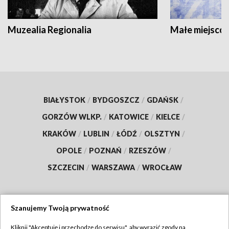
Muzealia Regionalia
Małe miejscow
BIAŁYSTOK
/
BYDGOSZCZ
/
GDAŃSK
/
GORZÓW WLKP.
/
KATOWICE
/
KIELCE
/
KRAKÓW
/
LUBLIN
/
ŁÓDŹ
/
OLSZTYN
/
OPOLE
/
POZNAŃ
/
RZESZÓW
/
SZCZECIN
/
WARSZAWA
/
WROCŁAW
Szanujemy Twoją prywatność
Dołącz do nas:
Kliknij "Akceptuję i przechodzę do serwisu", aby wyrazić zgody na