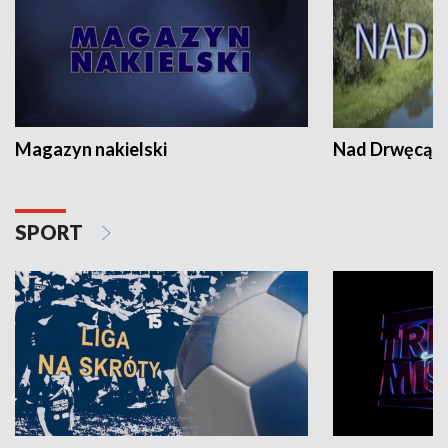
Magazyn nakielski
Nad Drwęcą
SPORT