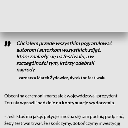
Tegoroczny festiwal do ponad 200 seansów filmowych,
a
także warsztaty i spotkania z zaproszonymi gośćmi.
Chciałem przede wszystkim pogratulować
autorom i autorkom wszystkich zdjęć,
które znalazły się na festiwalu, a w
szczególności tym, którzy odebrali
nagrody
- zaznacza Marek Żydowicz, dyrektor festiwalu.
Obecni na ceremonii marszałek województwa i prezydent
Torunia
wyrazili nadzieje na kontynuację wydarzenia.
- Jeśli ktoś ma jakąś petycje i można się tam pod nią podpisać,
żeby festiwal trwał, że skończymy, dokończymy inwestycję