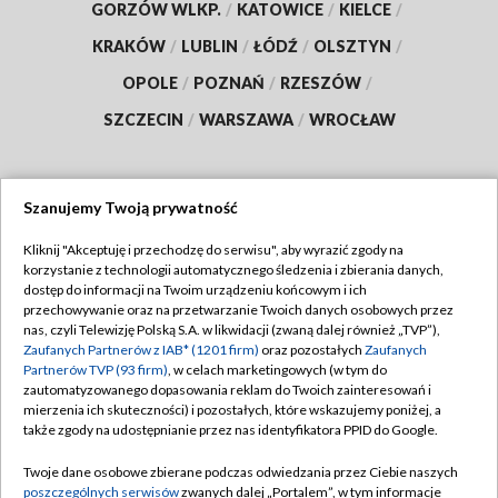
GORZÓW WLKP.
/
KATOWICE
/
KIELCE
/
KRAKÓW
/
LUBLIN
/
ŁÓDŹ
/
OLSZTYN
/
OPOLE
/
POZNAŃ
/
RZESZÓW
/
SZCZECIN
/
WARSZAWA
/
WROCŁAW
Szanujemy Twoją prywatność
Dołącz do nas:
Kliknij "Akceptuję i przechodzę do serwisu", aby wyrazić zgody na
korzystanie z technologii automatycznego śledzenia i zbierania danych,
TVP
dostęp do informacji na Twoim urządzeniu końcowym i ich
Abonament TVP
przechowywanie oraz na przetwarzanie Twoich danych osobowych przez
Regulamin TVP
nas, czyli Telewizję Polską S.A. w likwidacji (zwaną dalej również „TVP”),
Emisja w TVP
Polityka prywatności
Zaufanych Partnerów z IAB* (1201 firm)
oraz pozostałych
Zaufanych
Partnerów TVP (93 firm)
, w celach marketingowych (w tym do
Centrum informacji TVP
Moje zgody
zautomatyzowanego dopasowania reklam do Twoich zainteresowań i
mierzenia ich skuteczności) i pozostałych, które wskazujemy poniżej, a
Naziemna Telewizja Cyfrowa
Pomoc
także zgody na udostępnianie przez nas identyfikatora PPID do Google.
Sklep TVP
Biuro reklamy
Twoje dane osobowe zbierane podczas odwiedzania przez Ciebie naszych
Rada Programowa
Kontakt
poszczególnych serwisów
zwanych dalej „Portalem”, w tym informacje