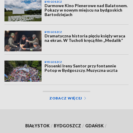
BYDGOSZCZ
Darmowe Kino Plenerowe nad Balatonem.
Pokazy w nowym miejscu na bydgoskich
Bartodziejach
BYDGOSZCZ
Dramatyczna historia pięciu księży wraca
na ekran. W Tucholi kręcą film „Medalik”
BYDGOSZCZ
Piosenki Ireny Santor przy fontannie
Potop w Bydgoszczy. Muzyczna uczta
ZOBACZ WIĘCEJ
BIAŁYSTOK
/
BYDGOSZCZ
/
GDAŃSK
/