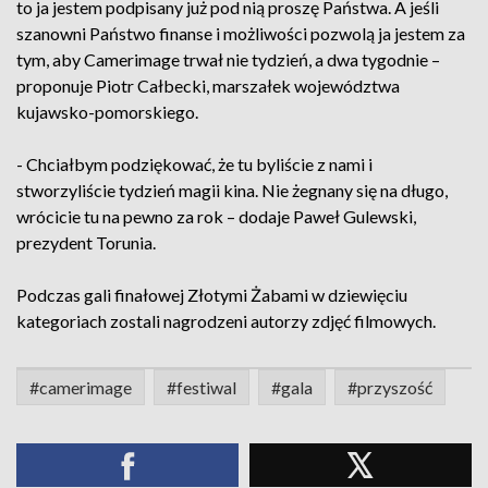
to ja jestem podpisany już pod nią proszę Państwa. A jeśli
szanowni Państwo finanse i możliwości pozwolą ja jestem za
tym, aby Camerimage trwał nie tydzień, a dwa tygodnie –
proponuje Piotr Całbecki, marszałek województwa
kujawsko-pomorskiego.
- Chciałbym podziękować, że tu byliście z nami i
stworzyliście tydzień magii kina. Nie żegnany się na długo,
wrócicie tu na pewno za rok – dodaje Paweł Gulewski,
prezydent Torunia.
Podczas gali finałowej Złotymi Żabami w dziewięciu
kategoriach zostali nagrodzeni autorzy zdjęć filmowych.
#camerimage
#festiwal
#gala
#przyszość