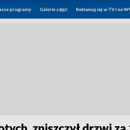
asze programy
Galerie zdjęć
Reklamuj się w TV i na
tych, zniszczył drzwi za 