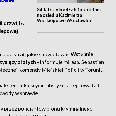
34-latek okradł z biżuterii dom
na osiedlu Kazimierza
Wielkiego we Włocławku
ł drzwi
, by
klepowej
iu do strat, jakie spowodował.
Wstępnie
tysięcy złotych
- informuje mł. asp. Sebastian
łecznej Komendy Miejskiej Policji w Toruniu.
iale technika kryminalistyki, przeprowadzili
dowody w sprawie.
ny przez policjantów pionu kryminalnego