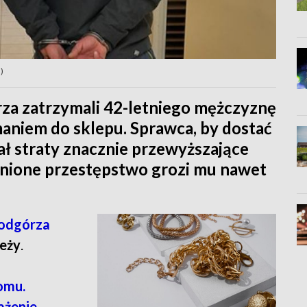
)
rza zatrzymali 42-letniego mężczyznę
aniem do sklepu. Sprawca, by dostać
ł straty znacznie przewyższające
łnione przestępstwo grozi mu nawet
Podgórza
ieży
.
omu.
ażenie