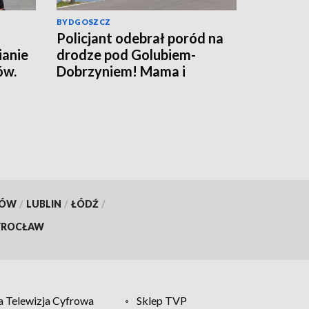
BYDGOSZCZ
Policjant odebrał poród na
ianie
drodze pod Golubiem-
ów.
Dobrzyniem! Mama i
rafił
noworodek czują się dobrze
[wideo]
KÓW
/
LUBLIN
/
ŁÓDŹ
/
ROCŁAW
 Telewizja Cyfrowa
Sklep TVP