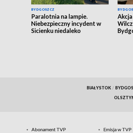
BYDGOSZCZ
BYDGO
Paralotnia na lampie.
Akcja 
Niebezpieczny incydent w
Wilcz
Sicienku niedaleko
Bydgo
Bydgoszczy [zdjęcia]
mężcz
kilog
[wide
BIAŁYSTOK
/
BYDGO
OLSZTY
Abonament TVP
Emisja w TVP