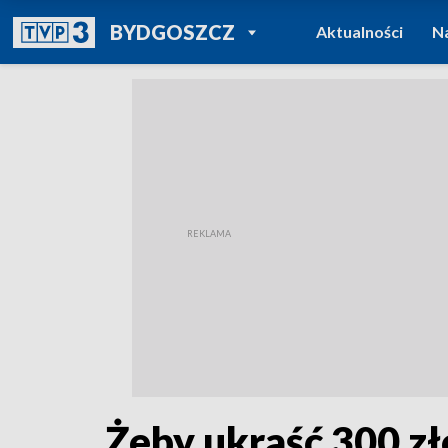
POWRÓT DO
BYDGOSZCZ
Aktualności
N
TVP REGIONY
Żeby ukraść 300 zło