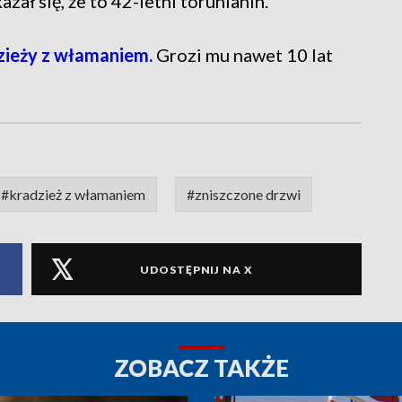
ał się, że to 42-letni torunianin.
zieży z włamaniem.
Grozi mu nawet 10 lat
#kradzież z włamaniem
#zniszczone drzwi
UDOSTĘPNIJ NA X
ZOBACZ TAKŻE