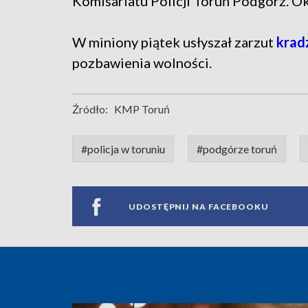
Komisariatu Policji Toruń Podgórz. Okaz
W miniony piątek usłyszał zarzut
krad
pozbawienia wolności.
Źródło:
KMP Toruń
#policja w toruniu
#podgórze toruń
UDOSTĘPNIJ NA FACEBOOKU