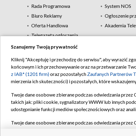
Rada Programowa
System NOS
Biuro Reklamy
Ogłoszenie pr
Oferta Handlowa
Akademia Tele
Telegazeta ogłoszenia
Szanujemy Twoją prywatność
Regulamin TVP
Kliknij "Akceptuję i przechodzę do serwisu", aby wyrazić zg
końcowym i ich przechowywanie oraz na przetwarzanie Twoich
z IAB* (1201 firm)
oraz pozostałych
Zaufanych Partnerów T
mierzenia ich skuteczności) i pozostałych, które wskazujemy
Twoje dane osobowe zbierane podczas odwiedzania przez 
takich jak: pliki cookie, sygnalizatory WWW lub innych pod
udostępnianie funkcji mediów społecznościowych oraz anali
Twoje dane osobowe zbierane podczas odwiedzania przez 
plików cookie, informacje o Twoich wyszukiwaniach w serwi