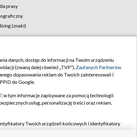
la prasy
tograficzny
sing (znaki)
klamy
Kontakt
rania danych, dostęp do informacji na Twoim urządzeniu
idacji (zwaną dalej również „TVP”),
Zaufanych Partnerów
anego dopasowania reklam do Twoich zainteresowań i
a PPID do Google.
”, w tym informacje zapisywane za pomocą technologii
zpiecznych usług, personalizację treści oraz reklam,
identyfikatory Twoich urządzeń końcowych i identyfikatory
P,
Zaufanych Partnerów z IAB
oraz pozostałych
Zaufanych