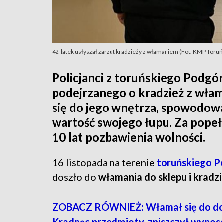
42-latek usłyszał zarzut kradzieży z włamaniem (Fot. KMP Toruń
Policjanci z toruńskiego Podgó
podejrzanego o kradzież z włam
się do jego wnętrza, spowodowa
wartość swojego łupu. Za pope
10 lat pozbawienia wolności.
16 listopada na terenie
toruńskiego 
doszło do
włamania do sklepu i kradz
ZOBACZ RÓWNIEŻ: Włamał się do d
Kradnąc przedmioty, zniszczył wypos