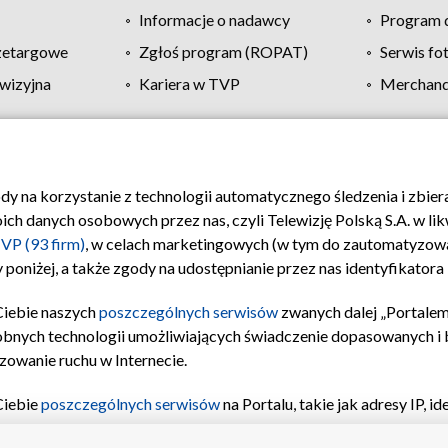
Informacje o nadawcy
Program d
zetargowe
Zgłoś program (ROPAT)
Serwis fo
wizyjna
Kariera w TVP
Merchandi
Polityka prywatności
Moje zgody
Pomoc
Biuro re
ody na korzystanie z technologii automatycznego śledzenia i zbie
 danych osobowych przez nas, czyli Telewizję Polską S.A. w likw
VP (93 firm)
, w celach marketingowych (w tym do zautomatyzow
 poniżej, a także zgody na udostępnianie przez nas identyfikator
Ciebie naszych
poszczególnych serwisów
zwanych dalej „Portalem
obnych technologii umożliwiających świadczenie dopasowanych i be
zowanie ruchu w Internecie.
Ciebie
poszczególnych serwisów
na Portalu, takie jak adresy IP, 
sach Portalu czy historia odwiedzin będą przetwarzane przez TV