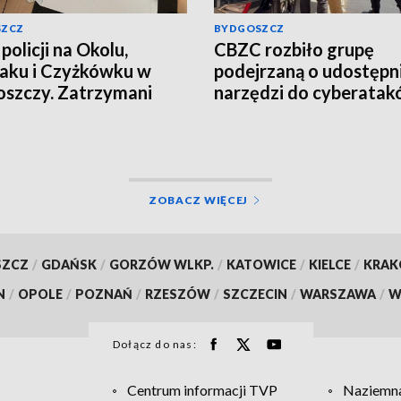
SZCZ
BYDGOSZCZ
policji na Okolu,
CBZC rozbiło grupę
aku i Czyżkówku w
podejrzaną o udostępn
szczy. Zatrzymani
narzędzi do cyberatak
yźni, przejęte
Jeden z zatrzymanych t
ramy narkotyków
do aresztu [wideo]
o, aktualizacja]
ZOBACZ WIĘCEJ
SZCZ
/
GDAŃSK
/
GORZÓW WLKP.
/
KATOWICE
/
KIELCE
/
KRA
N
/
OPOLE
/
POZNAŃ
/
RZESZÓW
/
SZCZECIN
/
WARSZAWA
/
W
Dołącz do nas:
Centrum informacji TVP
Naziemna