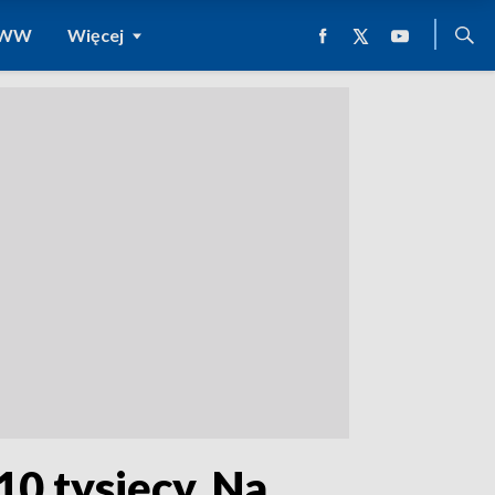
 WWW
Więcej
10 tysięcy. Na