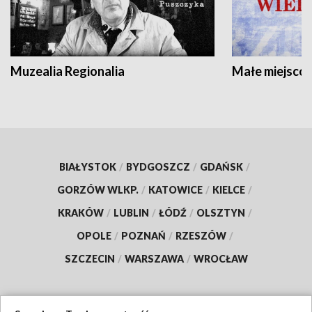
Muzealia Regionalia
Małe miejscow
BIAŁYSTOK
/
BYDGOSZCZ
/
GDAŃSK
/
GORZÓW WLKP.
/
KATOWICE
/
KIELCE
/
KRAKÓW
/
LUBLIN
/
ŁÓDŹ
/
OLSZTYN
/
OPOLE
/
POZNAŃ
/
RZESZÓW
/
SZCZECIN
/
WARSZAWA
/
WROCŁAW