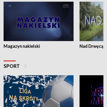
Magazyn nakielski
Nad Drwęcą
SPORT