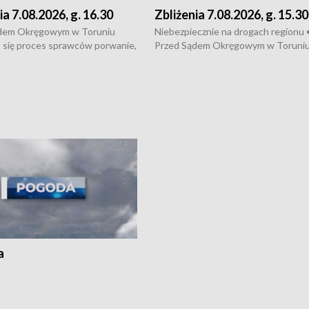
ia 7.08.2026, g. 16.30
Zbliżenia 7.08.2026, g. 15.30
dem Okręgowym w Toruniu
Niebezpiecznie na drogach regionu 
 się proces sprawców porwanie,
Przed Sądem Okręgowym w Toruni
 tortur pod Grudziądzem • 3 mln
rozpoczął się proces sprawców por
 mogą wynosić straty po pożarze
pobicie i tortur pod Grudziądzem • 
Kossaka w Bydgoszczy •
o oszczędzanie wody • Ważne dla
cznie na drogach regionu •
rolników badania w Stacji Doświadcz
ąg sporu o pranie na bydgoskich
Oceny Odmian w Chrząstowie
kach
a