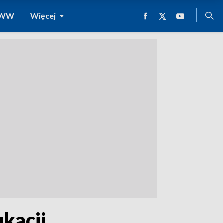
 WWW
Więcej
kacji