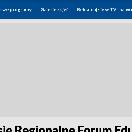
asze programy
Galerie zdjęć
Reklamuj się w TV i na
się Regionalne Forum Edu