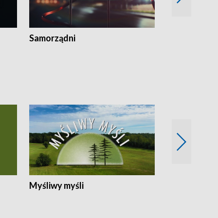
Samorządni
Wspólna sp
Myśliwy myśli
Spotkania z 