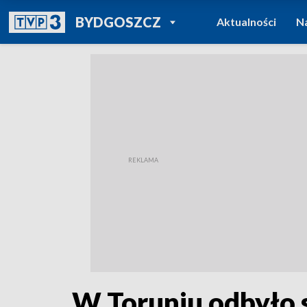
POWRÓT DO
BYDGOSZCZ
Aktualności
N
TVP REGIONY
W Toruniu odbyło 