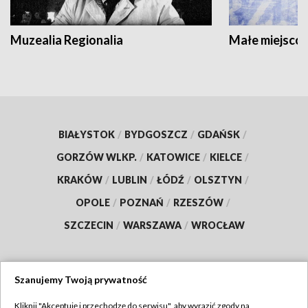
Muzealia Regionalia
Małe miejscow
BIAŁYSTOK
/
BYDGOSZCZ
/
GDAŃSK
/
GORZÓW WLKP.
/
KATOWICE
/
KIELCE
/
KRAKÓW
/
LUBLIN
/
ŁÓDŹ
/
OLSZTYN
/
OPOLE
/
POZNAŃ
/
RZESZÓW
/
SZCZECIN
/
WARSZAWA
/
WROCŁAW
Szanujemy Twoją prywatność
Dołącz do nas:
Kliknij "Akceptuję i przechodzę do serwisu", aby wyrazić zgody na