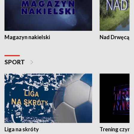
Magazyn nakielski
Nad Drwęcą
SPORT
Liga na skróty
Trening czyni 