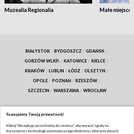
Muzealia Regionalia
Małe miejscow
BIAŁYSTOK
/
BYDGOSZCZ
/
GDAŃSK
/
GORZÓW WLKP.
/
KATOWICE
/
KIELCE
/
KRAKÓW
/
LUBLIN
/
ŁÓDŹ
/
OLSZTYN
/
OPOLE
/
POZNAŃ
/
RZESZÓW
/
SZCZECIN
/
WARSZAWA
/
WROCŁAW
Szanujemy Twoją prywatność
Dołącz do nas:
Kliknij "Akceptuję i przechodzę do serwisu", aby wyrazić zgody na
korzystanie z technologii automatycznego śledzenia i zbierania danych,
TVP