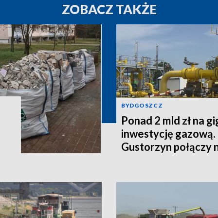
ZOBACZ TAKŻE
BYDGOSZCZ
Ponad 2 mld zł na g
inwestycję gazową.
Gustorzyn połączy 