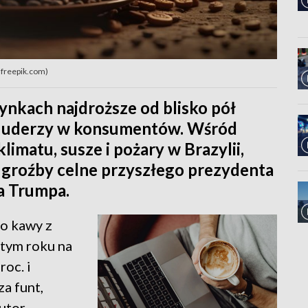
.freepik.com)
ynkach najdroższe od blisko pół
 - uderzy w konsumentów. Wśród
imatu, susze i pożary w Brazylii,
 groźby celne przyszłego prezydenta
a Trumpa.
no kawy z
 tym roku na
oc. i
a funt,
utor