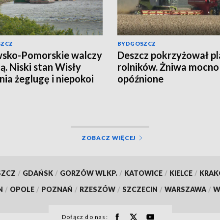
SZCZ
BYDGOSZCZ
sko-Pomorskie walczy
Deszcz pokrzyżował p
zą. Niski stan Wisły
rolników. Żniwa mocno
nia żeglugę i niepokoi
opóźnione
ków
ZOBACZ WIĘCEJ
SZCZ
/
GDAŃSK
/
GORZÓW WLKP.
/
KATOWICE
/
KIELCE
/
KRA
N
/
OPOLE
/
POZNAŃ
/
RZESZÓW
/
SZCZECIN
/
WARSZAWA
/
W
Dołącz do nas: