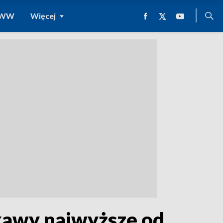
 WWW
Więcej
 kawy najwyższe od