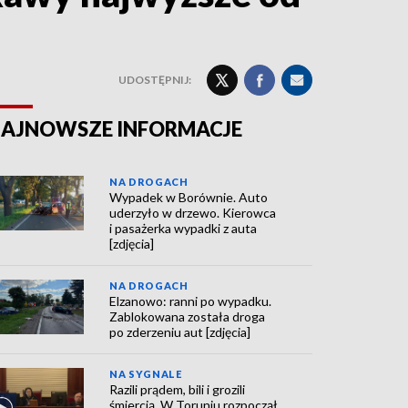
UDOSTĘPNIJ:
AJNOWSZE INFORMACJE
NA DROGACH
Wypadek w Borównie. Auto
uderzyło w drzewo. Kierowca
i pasażerka wypadki z auta
[zdjęcia]
NA DROGACH
Elzanowo: ranni po wypadku.
Zablokowana została droga
po zderzeniu aut [zdjęcia]
NA SYGNALE
Razili prądem, bili i grozili
śmiercią. W Toruniu rozpoczął