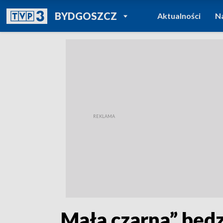
POWRÓT DO
BYDGOSZCZ
Aktualności
N
TVP REGIONY
„Mała czarna” będz