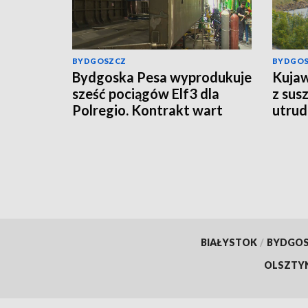
BYDGOSZCZ
BYDGO
Bydgoska Pesa wyprodukuje
Kujaw
sześć pociągów Elf3 dla
z sus
Polregio. Kontrakt wart
utrud
ponad 270 mln zł
rolni
BIAŁYSTOK
/
BYDGO
OLSZTY