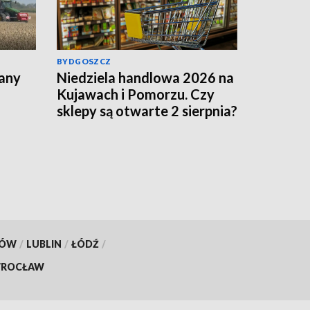
BYDGOSZCZ
lany
Niedziela handlowa 2026 na
Kujawach i Pomorzu. Czy
sklepy są otwarte 2 sierpnia?
KÓW
/
LUBLIN
/
ŁÓDŹ
/
ROCŁAW