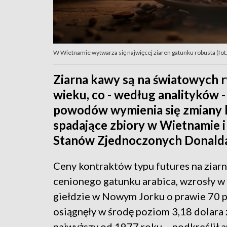
W Wietnamie wytwarza się najwięcej ziaren gatunku robusta (fot
Ziarna kawy są na światowych r
wieku, co - według analityków
powodów wymienia się zmiany kl
spadające zbiory w Wietnamie i
Stanów Zjednoczonych Donald
Ceny kontraktów typu futures na ziar
cenionego gatunku arabica, wzrosły w
giełdzie w Nowym Jorku o prawie 70 pr
osiągnęły w środę poziom 3,18 dolara z
najwyższy od 1977 roku – podkreślił a