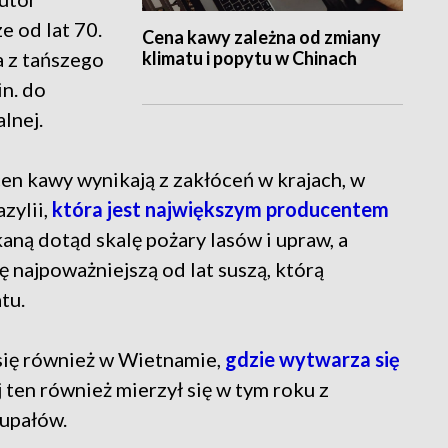
e od lat 70.
Cena kawy zależna od zmiany
klimatu i popytu w Chinach
a z tańszego
in. do
lnej.
en kawy wynikają z zakłóceń w krajach, w
zylii,
która jest największym producentem
kaną dotąd skalę pożary lasów i upraw, a
ę najpoważniejszą od lat suszą, którą
tu.
się również w Wietnamie,
gdzie wytwarza się
aj ten również mierzył się w tym roku z
 upałów.