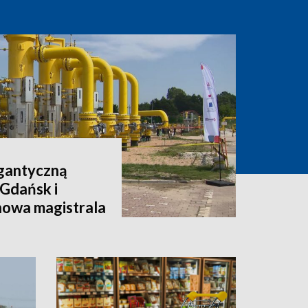
igantyczną
 Gdańsk i
nowa magistrala