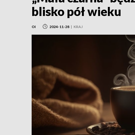
blisko pół wieku
OI
2024-11-28
|
KRAJ