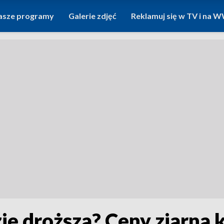
asze programy
Galerie zdjęć
Reklamuj się w TV i na
ie droższa? Ceny ziarna