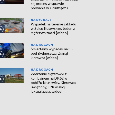
się proces w sprawie
porwania w Grudziądzu
NA SYGNALE
Wypadek na terenie zakładu
w Solcu Kujawskim. Jeden z
mężczyzn zmarł [wideo]
NA DROGACH
Śmiertelny wypadek na S5
pod Bydgoszczą. Zginął
kierowca [wideo]
NA DROGACH
Zderzenie ciężarówki z
kombajnem na DK62 w
pobliżu Kruszwicy. Kierowca
uwięziony, LPR w akcji
[aktualizacja, wideo]