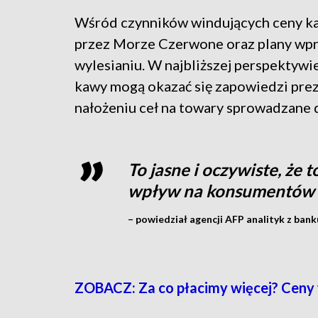
Wśród czynników windujących ceny kaw
przez Morze Czerwone oraz plany wpr
wylesianiu. W najbliższej perspekty
kawy mogą okazać się zapowiedzi pre
nałożeniu ceł na towary sprowadzane
To jasne i oczywiste, że 
wpływ na konsumentów
– powiedział agencji AFP analityk z bank
ZOBACZ: Za co płacimy więcej? Ceny w