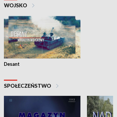
WOJSKO
Desant
SPOŁECZEŃSTWO