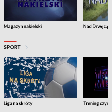
Magazyn nakielski
Nad Drwęcą
SPORT
Liga na skróty
Trening czyni 