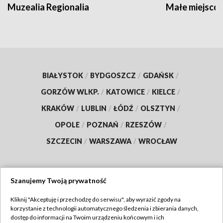
Muzealia Regionalia
Małe miejscow
BIAŁYSTOK
/
BYDGOSZCZ
/
GDAŃSK
/
GORZÓW WLKP.
/
KATOWICE
/
KIELCE
/
KRAKÓW
/
LUBLIN
/
ŁÓDŹ
/
OLSZTYN
/
OPOLE
/
POZNAŃ
/
RZESZÓW
/
SZCZECIN
/
WARSZAWA
/
WROCŁAW
Szanujemy Twoją prywatność
Dołącz do nas:
Kliknij "Akceptuję i przechodzę do serwisu", aby wyrazić zgody na
korzystanie z technologii automatycznego śledzenia i zbierania danych,
TVP
dostęp do informacji na Twoim urządzeniu końcowym i ich