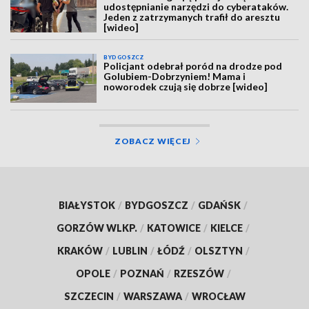
udostępnianie narzędzi do cyberataków.
Jeden z zatrzymanych trafił do aresztu
[wideo]
BYDGOSZCZ
Policjant odebrał poród na drodze pod
Golubiem-Dobrzyniem! Mama i
noworodek czują się dobrze [wideo]
ZOBACZ WIĘCEJ
BIAŁYSTOK
/
BYDGOSZCZ
/
GDAŃSK
/
GORZÓW WLKP.
/
KATOWICE
/
KIELCE
/
KRAKÓW
/
LUBLIN
/
ŁÓDŹ
/
OLSZTYN
/
OPOLE
/
POZNAŃ
/
RZESZÓW
/
SZCZECIN
/
WARSZAWA
/
WROCŁAW