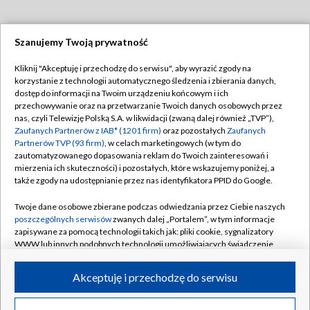
Szanujemy Twoją prywatność
Dołącz do nas:
Kliknij "Akceptuję i przechodzę do serwisu", aby wyrazić zgody na
korzystanie z technologii automatycznego śledzenia i zbierania danych,
TVP
dostęp do informacji na Twoim urządzeniu końcowym i ich
Abonament TVP
przechowywanie oraz na przetwarzanie Twoich danych osobowych przez
Regulamin TVP
nas, czyli Telewizję Polską S.A. w likwidacji (zwaną dalej również „TVP”),
Emisja w TVP
Polityka prywatności
Zaufanych Partnerów z IAB* (1201 firm)
oraz pozostałych
Zaufanych
Partnerów TVP (93 firm)
, w celach marketingowych (w tym do
Centrum informacji TVP
Moje zgody
zautomatyzowanego dopasowania reklam do Twoich zainteresowań i
mierzenia ich skuteczności) i pozostałych, które wskazujemy poniżej, a
Naziemna Telewizja Cyfrowa
Pomoc
także zgody na udostępnianie przez nas identyfikatora PPID do Google.
Sklep TVP
Biuro reklamy
Twoje dane osobowe zbierane podczas odwiedzania przez Ciebie naszych
Rada Programowa
Kontakt
poszczególnych serwisów
zwanych dalej „Portalem”, w tym informacje
zapisywane za pomocą technologii takich jak: pliki cookie, sygnalizatory
System NOS
WWW lub innych podobnych technologii umożliwiających świadczenie
dopasowanych i bezpiecznych usług, personalizację treści oraz reklam,
Informacje o nadawcy
Kanały
udostępnianie funkcji mediów społecznościowych oraz analizowanie
Akceptuję i przechodzę do serwisu
ruchu w Internecie.
Program dla prasy
©2026 Telewizja Polska S.A. w likwidacji
Biuro Reklamy
Twoje dane osobowe zbierane podczas odwiedzania przez Ciebie