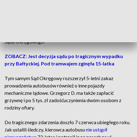
kierowca zawodowy, który od kilku czy kilkunastu lat
wykonuje zawód kierowcy
w Miejskim Zakładzie
Komunikacji jako kierowca autobusu. To też musi rzutować
na ocenę postępowania, na ocenę z zakresu w tym wypadku
zakresu środka karnego - wskazuje Andrzej Walenta, sędzia
Sądu Okręgowego.
ZOBACZ: Jest decyzja sądu po tragicznym wypadku
przy Bałtyckiej. Pod tramwajem zginęła 15-latka
Tym samym Sąd Okręgowy rozszerzył 5-letni zakaz
prowadzenia autobusów również o inne pojazdy
mechaniczne lądowe. Grzegorz D. ma także zapłacić
grzywnę i po 5 tys. zł zadośćuczynienia dwóm osobom z
rodziny ofiary.
Do tragicznego zdarzenia doszło 7 czerwca ubiegłego roku.
Jak ustalili śledczy, kierowca autobusu
nie ustąpił
pierwszeństwa
73-latce i potrącił ją na pasach na ul.