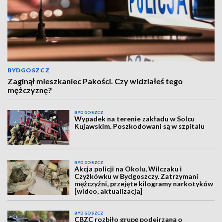
BYDGOSZCZ
Zaginął mieszkaniec Pakości. Czy widziałeś tego
mężczyznę?
BYDGOSZCZ
Wypadek na terenie zakładu w Solcu
Kujawskim. Poszkodowani są w szpitalu
BYDGOSZCZ
Akcja policji na Okolu, Wilczaku i
Czyżkówku w Bydgoszczy. Zatrzymani
mężczyźni, przejęte kilogramy narkotyków
[wideo, aktualizacja]
BYDGOSZCZ
CBZC rozbiło grupę podejrzaną o