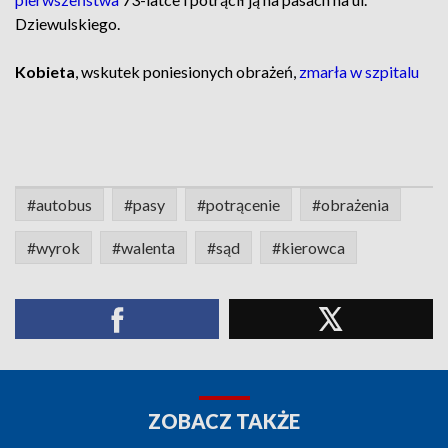
Dziewulskiego.
Kobieta
, wskutek poniesionych obrażeń,
zmarła w szpitalu
#autobus
#pasy
#potrącenie
#obrażenia
#wyrok
#walenta
#sąd
#kierowca
ZOBACZ TAKŻE