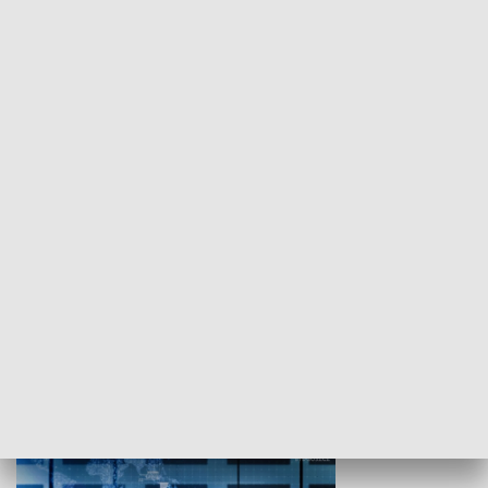
WYPOCZYNEK I REKREACJA
Studio lato
GOSPODARKA