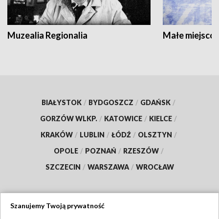
Muzealia Regionalia
Małe miejscow
BIAŁYSTOK
/
BYDGOSZCZ
/
GDAŃSK
/
GORZÓW WLKP.
/
KATOWICE
/
KIELCE
/
KRAKÓW
/
LUBLIN
/
ŁÓDŹ
/
OLSZTYN
/
OPOLE
/
POZNAŃ
/
RZESZÓW
/
SZCZECIN
/
WARSZAWA
/
WROCŁAW
Szanujemy Twoją prywatność
Dołącz do nas: