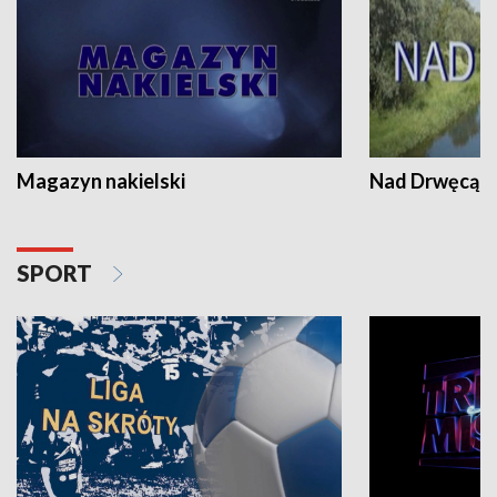
Magazyn nakielski
Nad Drwęcą
SPORT