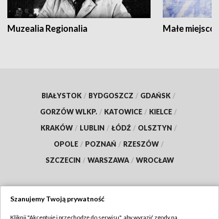
Muzealia Regionalia
Małe miejscow
BIAŁYSTOK
/
BYDGOSZCZ
/
GDAŃSK
/
GORZÓW WLKP.
/
KATOWICE
/
KIELCE
/
KRAKÓW
/
LUBLIN
/
ŁÓDŹ
/
OLSZTYN
/
OPOLE
/
POZNAŃ
/
RZESZÓW
/
SZCZECIN
/
WARSZAWA
/
WROCŁAW
Szanujemy Twoją prywatność
Dołącz do nas:
Kliknij "Akceptuję i przechodzę do serwisu", aby wyrazić zgody na