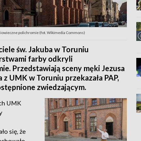
niowieczne polichromie (fot. Wikimedia Commons)
iele św. Jakuba w Toruniu
stwami farby odkryli
ie. Przedstawiają sceny męki Jezusa
cka z UMK w Toruniu przekazała PAP,
ostępnione zwiedzającym.
nych UMK
y
o się, że
zachowało.