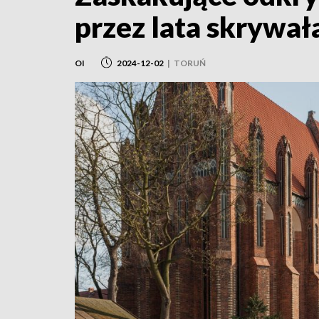
przez lata skrywał
OI
2024-12-02
|
TORUŃ