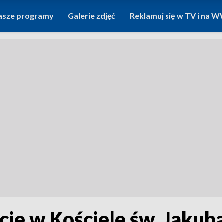
asze programy
Galerie zdjęć
Reklamuj się w TV i na
ie w Kościele św. Jakuba