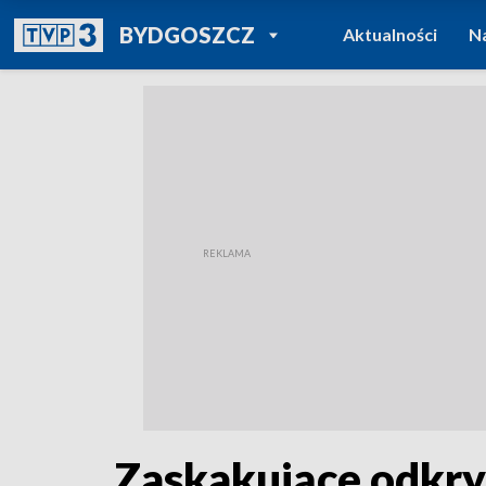
POWRÓT DO
BYDGOSZCZ
Aktualności
N
TVP REGIONY
Zaskakujące odkryc