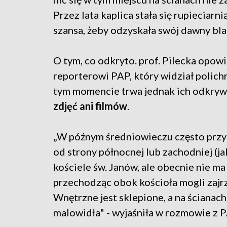
Przez lata kaplica stała się rupieciarnią
szansa, żeby odzyskała swój dawny bla
O tym, co odkryto. prof. Pilecka opow
reporterowi PAP, który widział polic
tym momencie trwa jednak ich odkryw
zdjęć ani filmów
.
„W późnym średniowieczu często przy k
od strony północnej lub zachodniej (jak
kościele św. Janów, ale obecnie nie ma 
przechodząc obok kościoła mogli zajr
Wnętrzne jest sklepione, a na ścianach
malowidła" - wyjaśniła w rozmowie z P