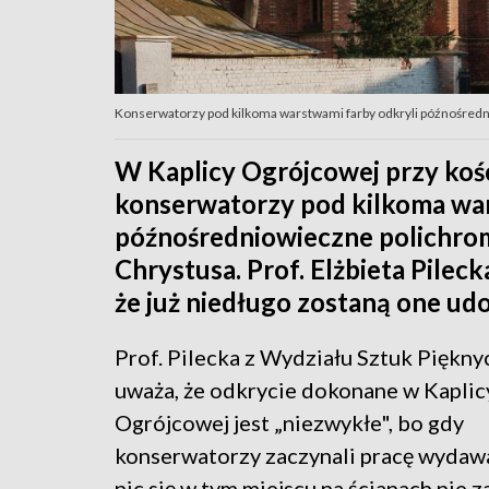
Konserwatorzy pod kilkoma warstwami farby odkryli późnośred
W Kaplicy Ogrójcowej przy kośc
konserwatorzy pod kilkoma war
późnośredniowieczne polichrom
Chrystusa. Prof. Elżbieta Pile
że już niedługo zostaną one ud
Prof. Pilecka z Wydziału Sztuk Pięk
uważa, że odkrycie dokonane w Kaplic
Ogrójcowej jest „niezwykłe", bo gdy
konserwatorzy zaczynali pracę wydawał
nic się w tym miejscu na ścianach nie 