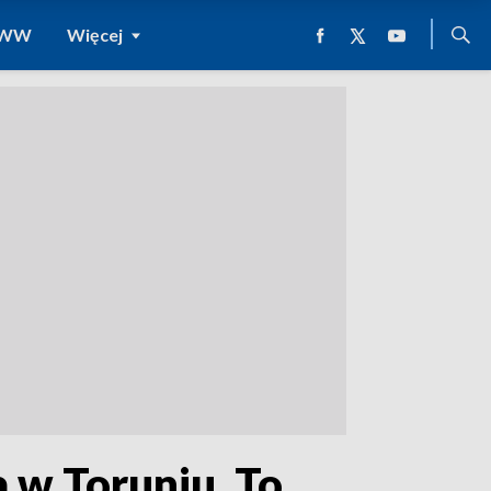
 WWW
Więcej
 w Toruniu. To