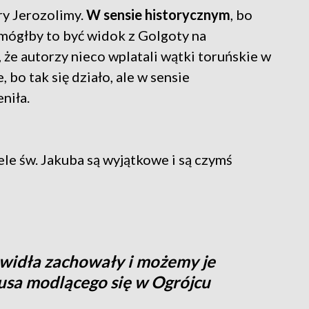
ry Jerozolimy.
W sensie historycznym
, bo
 mógłby to być widok z Golgoty na
 że autorzy nieco wplatali wątki toruńskie w
 bo tak się działo, ale w sensie
niła.
ele św. Jakuba są wyjątkowe i są czymś
owidła zachowały i możemy je
tusa modlącego się w Ogrójcu