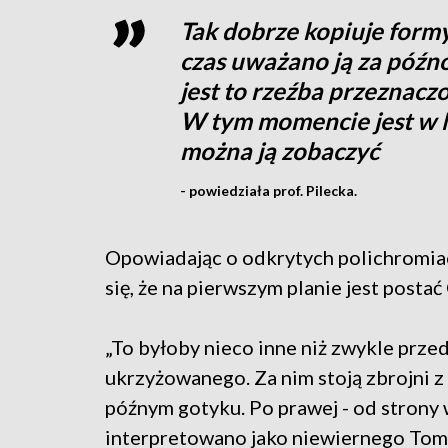
Tak dobrze kopiuje formy
czas uważano ją za póź
jest to rzeźba przeznacz
W tym momencie jest w 
można ją zobaczyć
- powiedziała prof. Pilecka.
Opowiadając o odkrytych polichromiac
się, że na pierwszym planie jest posta
„To byłoby nieco inne niż zwykle prz
ukrzyżowanego. Za nim stoją zbrojni z
późnym gotyku. Po prawej - od strony w
interpretowano jako niewiernego Toma