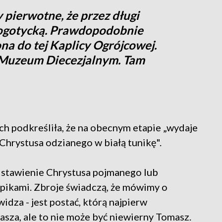
 pierwotne, że przez długi
nogotycką. Prawdopodobnie
ona do tej Kaplicy Ogrójcowej.
Muzeum Diecezjalnym. Tam
h podkreśliła, że na obecnym etapie „wydaje
ć Chrystusa odzianego w białą tunikę".
edstawienie Chrystusa pojmanego lub
 pikami. Zbroje świadczą, że mówimy o
idza - jest postać, którą najpierw
sza, ale to nie może być niewierny Tomasz.