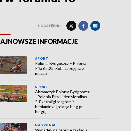
UDOSTĘPNIJ:
AJNOWSZE INFORMACJE
SPORT
Polonia Bydgoszcz – Polonia
Piła 65:25. Zobacz zdjęcia z
meczu
SPORT
Abramczyk Polonia Bydgoszcz
- Polonia Piła. Lider Metalkas
2. Ekstraligi rozgromił
beniaminka [relacja bieg po
biegu]
NA SYGNALE
Wypadek na terenie zakładu