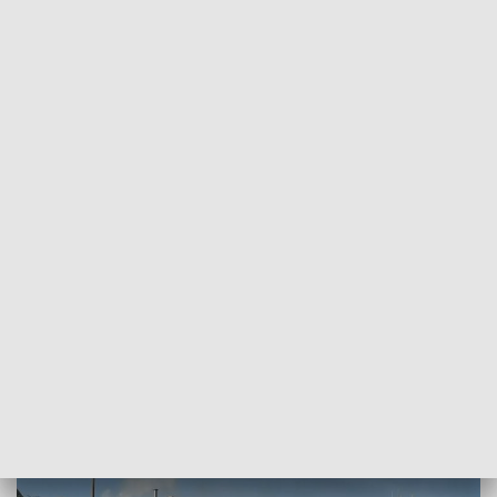
POWRÓT DO
BYDGOSZCZ
TVP REGIONY
Po awarii we włocławskim Anwilu.
Dwóch pracowników hospitalizowano
2024-12-02
Olga Taraszka