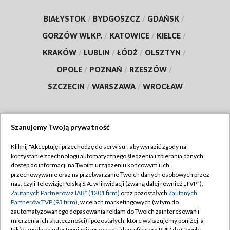
BIAŁYSTOK
/
BYDGOSZCZ
/
GDAŃSK
/
GORZÓW WLKP.
/
KATOWICE
/
KIELCE
/
KRAKÓW
/
LUBLIN
/
ŁÓDŹ
/
OLSZTYN
/
OPOLE
/
POZNAŃ
/
RZESZÓW
/
SZCZECIN
/
WARSZAWA
/
WROCŁAW
Szanujemy Twoją prywatność
Dołącz do nas:
Kliknij "Akceptuję i przechodzę do serwisu", aby wyrazić zgody na
korzystanie z technologii automatycznego śledzenia i zbierania danych,
TVP
dostęp do informacji na Twoim urządzeniu końcowym i ich
Abonament TVP
przechowywanie oraz na przetwarzanie Twoich danych osobowych przez
Regulamin TVP
nas, czyli Telewizję Polską S.A. w likwidacji (zwaną dalej również „TVP”),
Emisja w TVP
Polityka prywatności
Zaufanych Partnerów z IAB* (1201 firm)
oraz pozostałych
Zaufanych
Partnerów TVP (93 firm)
, w celach marketingowych (w tym do
Centrum informacji TVP
Moje zgody
zautomatyzowanego dopasowania reklam do Twoich zainteresowań i
mierzenia ich skuteczności) i pozostałych, które wskazujemy poniżej, a
Naziemna Telewizja Cyfrowa
Pomoc
także zgody na udostępnianie przez nas identyfikatora PPID do Google.