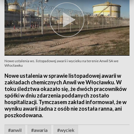
Nowe ustalenia ws. listopadowej awarii i wycieku na terenie Anwil SA we
Włocławku
Nowe ustalenia w sprawie listopadowej awarii w
zakładach chemicznych Anwil we Włocławku. W
toku śledztwa okazało się, że dwóch pracowników
spółki w dniu zdarzenia poddanych zostało
hospitalizacji. Tymczasem zakład informował, że w
wyniku awarii żadna z osób nie została ranna, ani
poszkodowana.
#anwil
#awaria
#wyciek