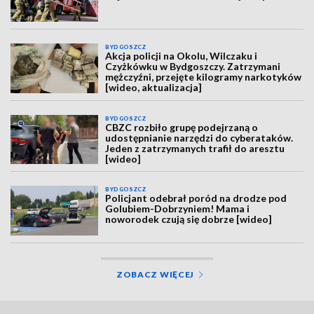
BYDGOSZCZ
Akcja policji na Okolu, Wilczaku i
Czyżkówku w Bydgoszczy. Zatrzymani
mężczyźni, przejęte kilogramy narkotyków
[wideo, aktualizacja]
BYDGOSZCZ
CBZC rozbiło grupę podejrzaną o
udostępnianie narzędzi do cyberataków.
Jeden z zatrzymanych trafił do aresztu
[wideo]
BYDGOSZCZ
Policjant odebrał poród na drodze pod
Golubiem-Dobrzyniem! Mama i
noworodek czują się dobrze [wideo]
ZOBACZ WIĘCEJ