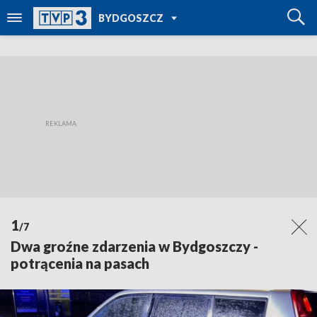
POWRÓT DO
BYDGOSZCZ
TVP REGIONY
1
/7
Dwa groźne zdarzenia w Bydgoszczy -
potrącenia na pasach