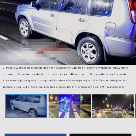
3 grudnia w Bydgoszczy doszło do dwóch wypadków z udziałem niechronionych uczestników ruchu
drogowego. Co ważne, zaistniały one na przejściach dla pieszych. - Po raz kolejny apelujemy do
kierowców o jazdę zgodną z przepisami i zachowanie szczególnej ostrożności w rejonie przejść -
informuje kom. Lidia Kowalska, rzecznik prasowy KMP w Bydgoszczy. (fot. KMP w Bydgoszczy)