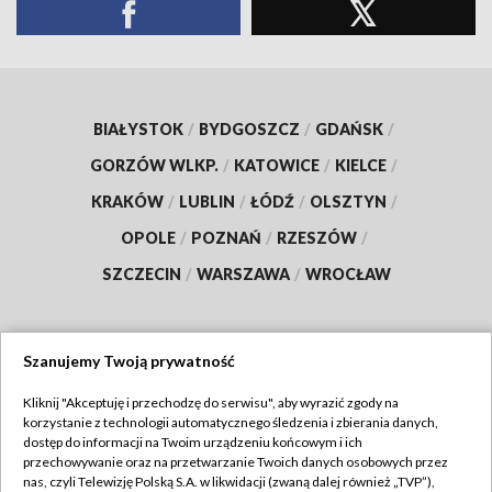
BIAŁYSTOK
/
BYDGOSZCZ
/
GDAŃSK
/
GORZÓW WLKP.
/
KATOWICE
/
KIELCE
/
KRAKÓW
/
LUBLIN
/
ŁÓDŹ
/
OLSZTYN
/
OPOLE
/
POZNAŃ
/
RZESZÓW
/
SZCZECIN
/
WARSZAWA
/
WROCŁAW
Szanujemy Twoją prywatność
Dołącz do nas:
Kliknij "Akceptuję i przechodzę do serwisu", aby wyrazić zgody na
korzystanie z technologii automatycznego śledzenia i zbierania danych,
TVP
dostęp do informacji na Twoim urządzeniu końcowym i ich
Abonament TVP
przechowywanie oraz na przetwarzanie Twoich danych osobowych przez
Regulamin TVP
nas, czyli Telewizję Polską S.A. w likwidacji (zwaną dalej również „TVP”),