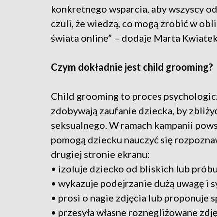
konkretnego wsparcia, aby wszyscy odbi
czuli, że wiedzą, co mogą zrobić w ob
świata online” – dodaje Marta Kwiatek
Czym dokładnie jest child grooming?
Child grooming to proces psychologicz
zdobywają zaufanie dziecka, by zbliży
seksualnego. W ramach kampanii powst
pomogą dziecku nauczyć się rozpoznaw
drugiej stronie ekranu:
• izoluje dziecko od bliskich lub prób
• wykazuje podejrzanie dużą uwagę i 
• prosi o nagie zdjęcia lub proponuje s
• przesyła własne roznegliżowane zdję