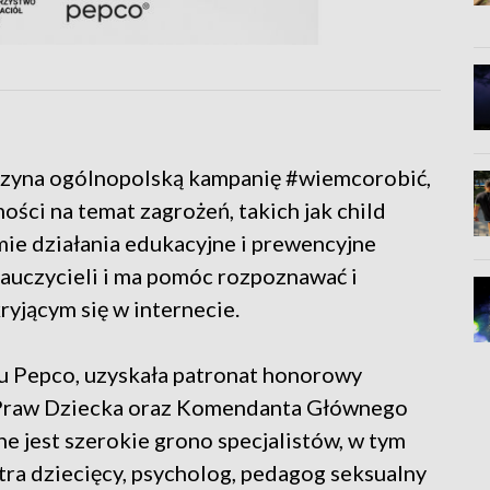
czyna ogólnopolską kampanię #wiemcorobić,
ości na temat zagrożeń, takich jak child
mie działania edukacyjne i prewencyjne
nauczycieli i ma pomóc rozpoznawać i
yjącym się w internecie.
iu Pepco, uzyskała patronat honorowy
a Praw Dziecka oraz Komendanta Głównego
ane jest szerokie grono specjalistów, w tym
atra dziecięcy, psycholog, pedagog seksualny