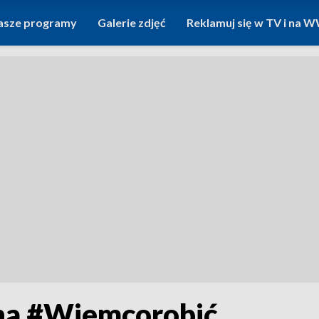
asze programy
Galerie zdjęć
Reklamuj się w TV i na
na #Wiemcorobić