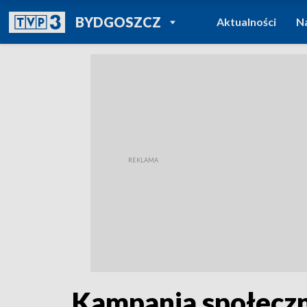
POWRÓT DO
BYDGOSZCZ
Aktualności
N
TVP REGIONY
Kampania społecz