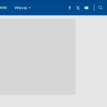
 WWW
Więcej