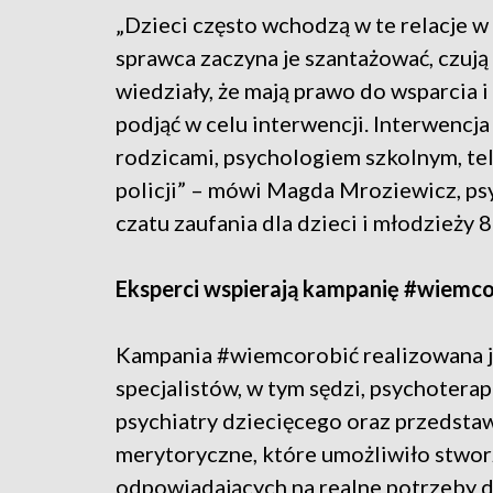
„Dzieci często wchodzą w te relacje w 
sprawca zaczyna je szantażować, czują 
wiedziały, że mają prawo do wsparcia i
podjąć w celu interwencji. Interwenc
rodzicami, psychologiem szkolnym, te
policji” – mówi Magda Mroziewicz, psy
czatu zaufania dla dzieci i młodzieży
Eksperci wspierają kampanię #wiemco
Kampania #wiemcorobić realizowana j
specjalistów, w tym sędzi, psychotera
psychiatry dziecięcego oraz przedstawi
merytoryczne, które umożliwiło stwo
odpowiadających na realne potrzeby d