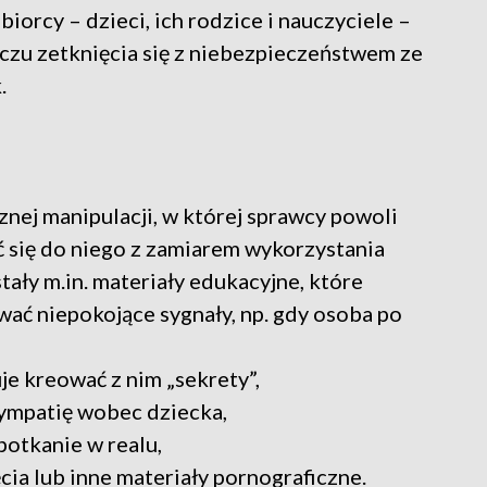
orcy – dzieci, ich rodzice i nauczyciele –
liczu zetknięcia się z niebezpieczeństwem ze
.
nej manipulacji, w której sprawcy powoli
ć się do niego z zamiarem wykorzystania
ały m.in. materiały edukacyjne, które
ać niepokojące sygnały, np. gdy osoba po
uje kreować z nim „sekrety”,
sympatię wobec dziecka,
potkanie w realu,
cia lub inne materiały pornograficzne.