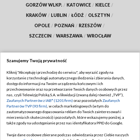
GORZÓW WLKP.
/
KATOWICE
/
KIELCE
/
KRAKÓW
/
LUBLIN
/
ŁÓDŹ
/
OLSZTYN
/
OPOLE
/
POZNAŃ
/
RZESZÓW
/
SZCZECIN
/
WARSZAWA
/
WROCŁAW
Szanujemy Twoją prywatność
Dołącz do nas:
Kliknij "Akceptuję i przechodzę do serwisu", aby wyrazić zgody na
korzystanie z technologii automatycznego śledzenia i zbierania danych,
TVP
dostęp do informacji na Twoim urządzeniu końcowym i ich
Abonament TVP
przechowywanie oraz na przetwarzanie Twoich danych osobowych przez
Regulamin TVP
nas, czyli Telewizję Polską S.A. w likwidacji (zwaną dalej również „TVP”),
Emisja w TVP
Polityka prywatności
Zaufanych Partnerów z IAB* (1201 firm)
oraz pozostałych
Zaufanych
Partnerów TVP (93 firm)
, w celach marketingowych (w tym do
Centrum informacji TVP
Moje zgody
zautomatyzowanego dopasowania reklam do Twoich zainteresowań i
mierzenia ich skuteczności) i pozostałych, które wskazujemy poniżej, a
Naziemna Telewizja Cyfrowa
Pomoc
także zgody na udostępnianie przez nas identyfikatora PPID do Google.
Sklep TVP
Biuro reklamy
Twoje dane osobowe zbierane podczas odwiedzania przez Ciebie naszych
Rada Programowa