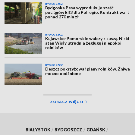
BYDGOSZCZ
Bydgoska Pesa wyprodukuje sześć
pociągów Elf3 dla Polregio. Kontrakt wart
ponad 270 mln zł
BYDGOSZCZ
Kujawsko-Pomorskie walczy z suszą. Niski
stan Wisły utrudnia żeglugę i niepokoi
rolników
BYDGOSZCZ
Deszcz pokrzyżował plany rolników. Żniwa
mocno opóźnione
ZOBACZ WIĘCEJ
BIAŁYSTOK
/
BYDGOSZCZ
/
GDAŃSK
/