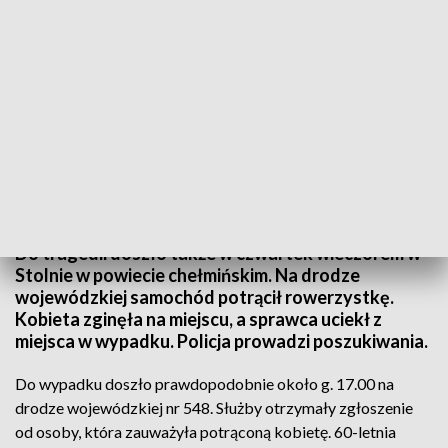
Do wypadku doszło prawdopodobnie około g. 17.00 na drodze wojewódzkiej nr
548.
Do tragedii doszło także w czwartek wieczorem w
Stolnie w powiecie chełmińskim. Na drodze
wojewódzkiej samochód potrącił rowerzystkę.
Kobieta zginęła na miejscu, a sprawca uciekł z
miejsca w wypadku. Policja prowadzi poszukiwania.
Do wypadku doszło prawdopodobnie około g. 17.00 na
drodze wojewódzkiej nr 548. Służby otrzymały zgłoszenie
od osoby, która zauważyła potrąconą kobietę. 60-letnia