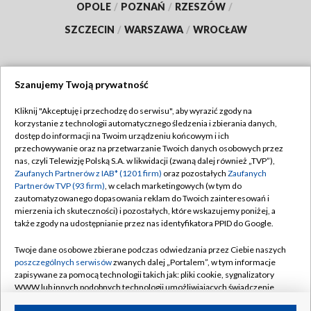
OPOLE
/
POZNAŃ
/
RZESZÓW
/
SZCZECIN
/
WARSZAWA
/
WROCŁAW
Szanujemy Twoją prywatność
Dołącz do nas:
Kliknij "Akceptuję i przechodzę do serwisu", aby wyrazić zgody na
korzystanie z technologii automatycznego śledzenia i zbierania danych,
TVP
dostęp do informacji na Twoim urządzeniu końcowym i ich
Abonament TVP
przechowywanie oraz na przetwarzanie Twoich danych osobowych przez
Regulamin TVP
nas, czyli Telewizję Polską S.A. w likwidacji (zwaną dalej również „TVP”),
Emisja w TVP
Polityka prywatności
Zaufanych Partnerów z IAB* (1201 firm)
oraz pozostałych
Zaufanych
Partnerów TVP (93 firm)
, w celach marketingowych (w tym do
Centrum informacji TVP
Moje zgody
zautomatyzowanego dopasowania reklam do Twoich zainteresowań i
mierzenia ich skuteczności) i pozostałych, które wskazujemy poniżej, a
Naziemna Telewizja Cyfrowa
Pomoc
także zgody na udostępnianie przez nas identyfikatora PPID do Google.
Sklep TVP
Biuro reklamy
Twoje dane osobowe zbierane podczas odwiedzania przez Ciebie naszych
Rada Programowa
Kontakt
poszczególnych serwisów
zwanych dalej „Portalem”, w tym informacje
zapisywane za pomocą technologii takich jak: pliki cookie, sygnalizatory
System NOS
WWW lub innych podobnych technologii umożliwiających świadczenie
dopasowanych i bezpiecznych usług, personalizację treści oraz reklam,
Informacje o nadawcy
Kanały