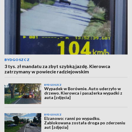
BYDGOSZCZ
3 tys. zł mandatu za zbyt szybką jazdę. Kierowca
zatrzymany w powiecie radziejowskim
BYDGOSZCZ
Wypadek w Borównie. Auto uderzyło w
drzewo. Kierowca i pasażerka wypadki z
auta [zdjęcia]
BYDGOSZCZ
Elzanowo: ranni po wypadku.
Zablokowana została droga po zderzeniu
aut [zdjęcia]