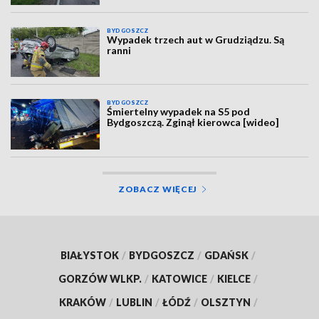
BYDGOSZCZ
Wypadek trzech aut w Grudziądzu. Są
ranni
BYDGOSZCZ
Śmiertelny wypadek na S5 pod
Bydgoszczą. Zginął kierowca [wideo]
ZOBACZ WIĘCEJ
BIAŁYSTOK
/
BYDGOSZCZ
/
GDAŃSK
/
GORZÓW WLKP.
/
KATOWICE
/
KIELCE
/
KRAKÓW
/
LUBLIN
/
ŁÓDŹ
/
OLSZTYN
/