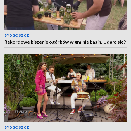
BYDGOSZCZ
Rekordowe kiszenie ogórków w gminie Łasin. Udało się?
BYDGOSZCZ