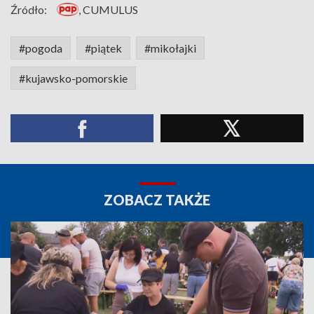
Źródło:
, CUMULUS
#pogoda
#piątek
#mikołajki
#kujawsko-pomorskie
ZOBACZ TAKŻE