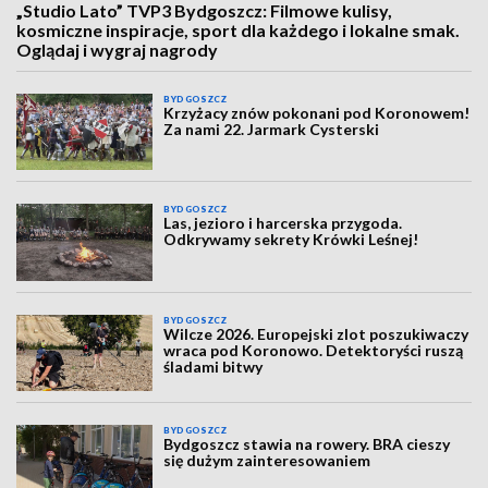
„Studio Lato” TVP3 Bydgoszcz: Filmowe kulisy,
kosmiczne inspiracje, sport dla każdego i lokalne smak.
Oglądaj i wygraj nagrody
BYDGOSZCZ
Krzyżacy znów pokonani pod Koronowem!
Za nami 22. Jarmark Cysterski
BYDGOSZCZ
Las, jezioro i harcerska przygoda.
Odkrywamy sekrety Krówki Leśnej!
BYDGOSZCZ
Wilcze 2026. Europejski zlot poszukiwaczy
wraca pod Koronowo. Detektoryści ruszą
śladami bitwy
BYDGOSZCZ
Bydgoszcz stawia na rowery. BRA cieszy
się dużym zainteresowaniem