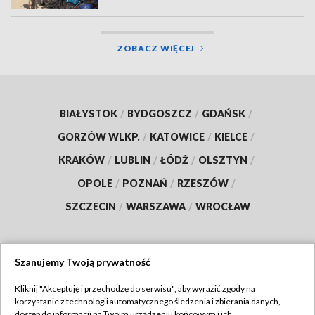
ZOBACZ WIĘCEJ
BIAŁYSTOK
/
BYDGOSZCZ
/
GDAŃSK
/
GORZÓW WLKP.
/
KATOWICE
/
KIELCE
/
KRAKÓW
/
LUBLIN
/
ŁÓDŹ
/
OLSZTYN
/
OPOLE
/
POZNAŃ
/
RZESZÓW
/
SZCZECIN
/
WARSZAWA
/
WROCŁAW
Szanujemy Twoją prywatność
Dołącz do nas:
Kliknij "Akceptuję i przechodzę do serwisu", aby wyrazić zgody na
korzystanie z technologii automatycznego śledzenia i zbierania danych,
TVP
dostęp do informacji na Twoim urządzeniu końcowym i ich