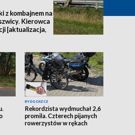
ki z kombajnem na
szwicy. Kierowca
ji [aktualizacja,
BYDGOSZCZ
u.
Rekordzista wydmuchał 2,6
o
promila. Czterech pijanych
rowerzystów w rękach
włocławskiej policji