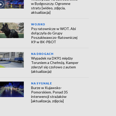
w Bydgoszczy. Ogromne
straty [wideo, zdjęcia,
aktualizacja]
WOJSKO
Psy ratownicze w WOT. Abi
dołączyła do Grupy
Poszukiwawczo-Ratowniczej
K9 w 8K-PBOT
NA DROGACH
Wypadek na DK91 między
Toruniem a Chełmżą. Kamper
zderzył się czołowo z autem
(aktualizacja)
NA SYGNALE
Burze w Kujawsko-
Pomorskiem. Ponad 35
interwencji strażaków
[aktualizacja, zdjęcia]