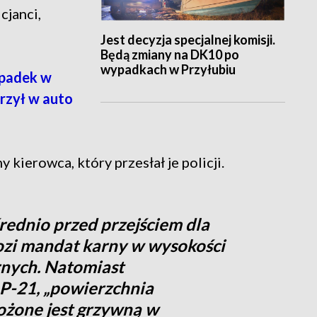
cjanci,
Jest decyzja specjalnej komisji.
Będą zmiany na DK10 po
wypadkach w Przyłubiu
padek w
rzył w auto
 kierowca, który przesłał je policji.
ednio przed przejściem dla
ozi mandat karny w wysokości
rnych. Natomiast
 P-21, „powierzchnia
ożone jest grzywną w