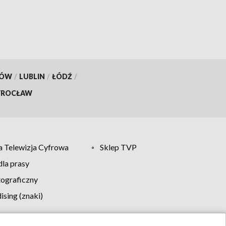
KÓW
/
LUBLIN
/
ŁÓDŹ
/
ROCŁAW
 Telewizja Cyfrowa
Sklep TVP
la prasy
tograficzny
sing (znaki)