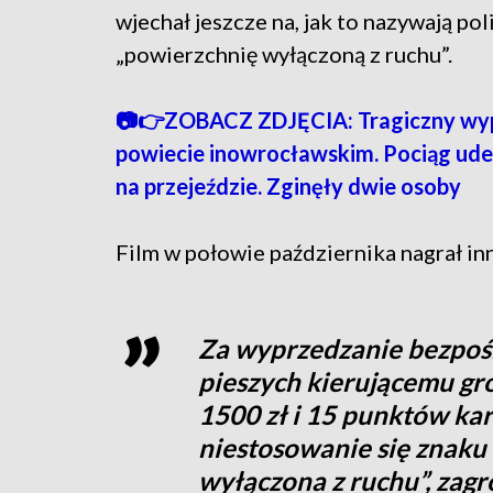
wjechał jeszcze na, jak to nazywają poli
„powierzchnię wyłączoną z ruchu”.
📷👉ZOBACZ ZDJĘCIA: Tragiczny wy
powiecie inowrocławskim. Pociąg ude
na przejeździe. Zginęły dwie osoby
Film w połowie października nagrał inny
Za wyprzedzanie bezpośr
pieszych kierującemu gr
1500 zł i 15 punktów ka
niestosowanie się znaku
wyłączona z ruchu”, zagr