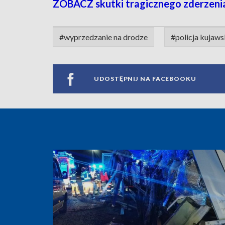
ZOBACZ skutki tragicznego zderzenia
#wyprzedzanie na drodze
#policja kujaw
UDOSTĘPNIJ NA FACEBOOKU