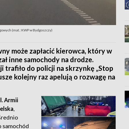
rogowych (mat.: KWP w Bydgoszczy)
wny może zapłacić kierowca, który w
ał inne samochody na drodze.
 trafiło do policji na skrzynkę „Stop
usze kolejny raz apelują o rozwagę na
. Armii
ielska
,
średnio
go samochód