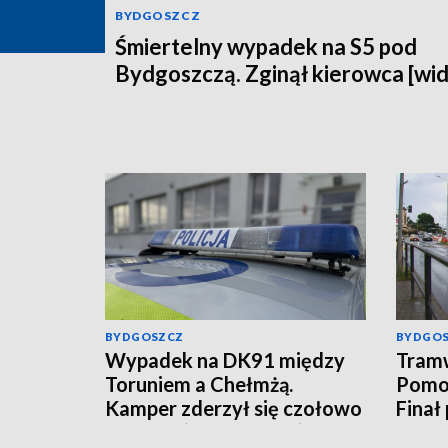
BYDGOSZCZ
Śmiertelny wypadek na S5 pod
Bydgoszczą. Zginął kierowca [wi
BYDGOSZCZ
BYDGO
Wypadek na DK91 między
Tramw
Toruniem a Chełmżą.
Pomor
Kamper zderzył się czołowo
Finał
z autem (aktualizacja)
Ford