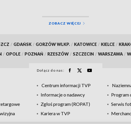
ZOBACZ WIĘCEJ
SZCZ
/
GDAŃSK
/
GORZÓW WLKP.
/
KATOWICE
/
KIELCE
/
KRA
N
/
OPOLE
/
POZNAŃ
/
RZESZÓW
/
SZCZECIN
/
WARSZAWA
/
W
Dołącz do nas:
Centrum informacji TVP
Naziemna
Informacje o nadawcy
Program d
zetargowe
Zgłoś program (ROPAT)
Serwis fo
wizyjna
Kariera w TVP
Merchandi