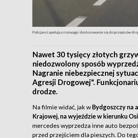
Policjanci apelują o rozwagę i dostosowanie się do przepisów d
Nawet 30 tysięcy złotych grzy
niedozwolony sposób wyprzedz
Nagranie niebezpiecznej sytuacji
Agresji Drogowej". Funkcjonari
drodze.
Na filmie widać, jak w
Bydgoszczy na al
Krajowej, na wyjeździe w kierunku Os
mercedes wyprzedza inne auto bezpo
przed przejściem dla pieszych. Do te