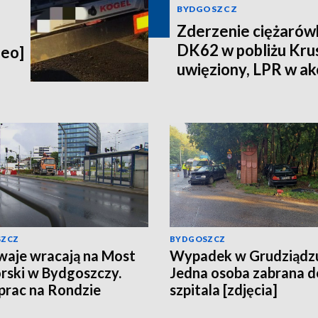
BYDGOSZCZ
Zderzenie ciężarów
DK62 w pobliżu Kru
deo]
uwięziony, LPR w akc
wideo]
SZCZ
BYDGOSZCZ
aje wracają na Most
Wypadek w Grudziądz
ski w Bydgoszczy.
Jedna osoba zabrana d
 prac na Rondzie
szpitala [zdjęcia]
ońskim