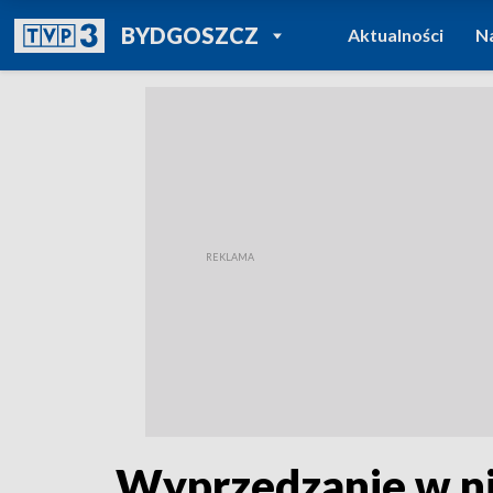
POWRÓT DO
BYDGOSZCZ
Aktualności
N
TVP REGIONY
Wyprzedzanie w ni