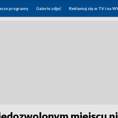
asze programy
Galerie zdjęć
Reklamuj się w TV i na
edozwolonym miejscu ni