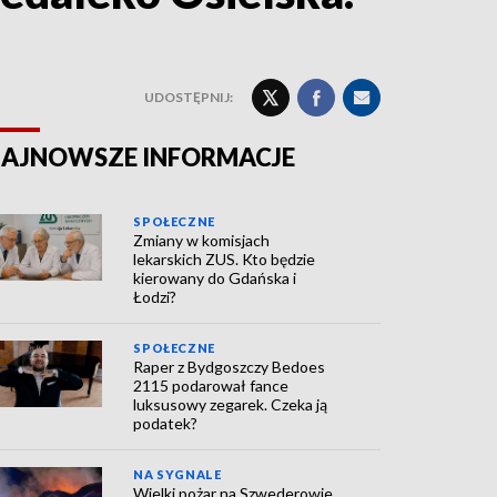
UDOSTĘPNIJ:
AJNOWSZE INFORMACJE
SPOŁECZNE
Zmiany w komisjach
lekarskich ZUS. Kto będzie
kierowany do Gdańska i
Łodzi?
SPOŁECZNE
Raper z Bydgoszczy Bedoes
2115 podarował fance
luksusowy zegarek. Czeka ją
podatek?
NA SYGNALE
Wielki pożar na Szwederowie