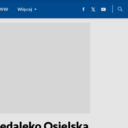
 WWW
Więcej
edaleko Osielska.