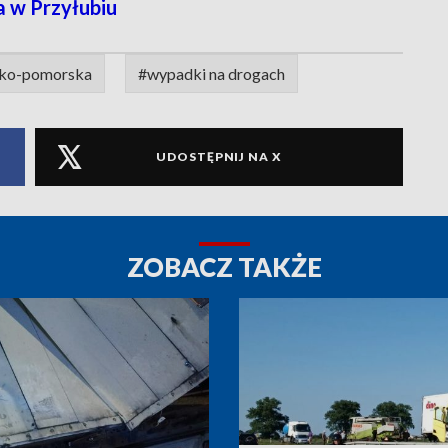
 w Przyłubiu
sko-pomorska
#wypadki na drogach
UDOSTĘPNIJ NA X
ZOBACZ TAKŻE