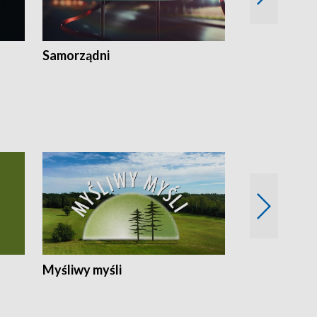
Samorządni
Wspólna sp
Myśliwy myśli
Spotkania z 