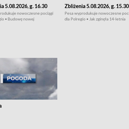
ia 5.08.2026, g. 16.30
Zbliżenia 5.08.2026, g. 15.30
rodukuje nowoczesne pociągi
Pesa wyprodukuje nowoczesne poci
gio • Budowę nowej
dla Polregio • Jak zginęła 14-letnia
ktury gazowej między
dziewczyna z Torunia • Nowelizacja
m a Gustorzynem. •
ustawy o pomocy społecznej już
rsje wokół Wojewódzkiego
obowiązuje • W lasach pojawiły się ku
Specjalistycznego we
borowiki • Urodzaj kukurydzy w regi
 • Jaka była przyczyna śmierci
i z Torunia • Nowelizacja ustawy
społecznej już obowiązuje
a