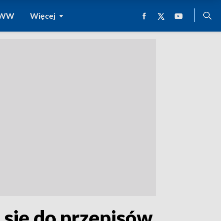
 WWW
Więcej
 się do przepisów