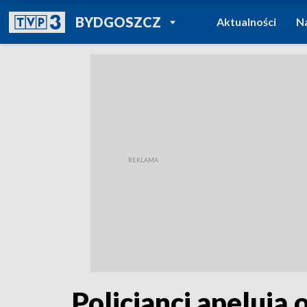
POWRÓT DO
BYDGOSZCZ
Aktualności
N
TVP REGIONY
Policjanci apelują