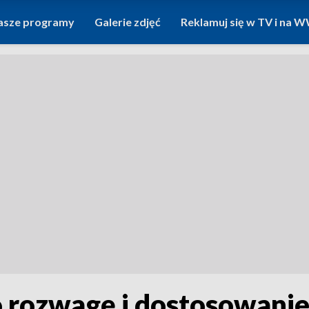
asze programy
Galerie zdjęć
Reklamuj się w TV i na
 o rozwagę i dostosowanie