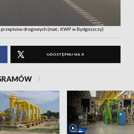
 do przepisów drogowych (mat.: KWP w Bydgoszczy)
UDOSTĘPNIJ NA X
OGRAMÓW