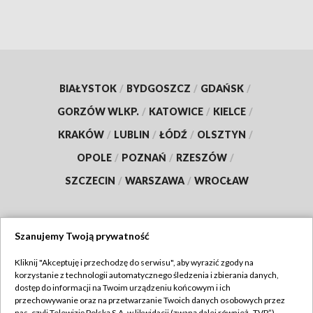
BIAŁYSTOK
/
BYDGOSZCZ
/
GDAŃSK
/
GORZÓW WLKP.
/
KATOWICE
/
KIELCE
/
KRAKÓW
/
LUBLIN
/
ŁÓDŹ
/
OLSZTYN
/
OPOLE
/
POZNAŃ
/
RZESZÓW
/
SZCZECIN
/
WARSZAWA
/
WROCŁAW
Szanujemy Twoją prywatność
Dołącz do nas:
Kliknij "Akceptuję i przechodzę do serwisu", aby wyrazić zgody na
korzystanie z technologii automatycznego śledzenia i zbierania danych,
TVP
dostęp do informacji na Twoim urządzeniu końcowym i ich
Abonament TVP
przechowywanie oraz na przetwarzanie Twoich danych osobowych przez
Regulamin TVP
nas, czyli Telewizję Polską S.A. w likwidacji (zwaną dalej również „TVP”),