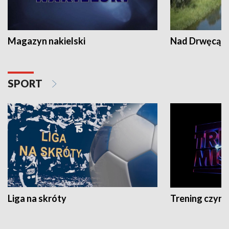
Magazyn nakielski
Nad Drwęcą
SPORT
Liga na skróty
Trening czyni 