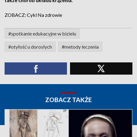
także chorób układu krążenia.
ZOBACZ: Cykl Na zdrowie
#spotkanie edukacyjne w bizielu
#otyłość u dorosłych
#metody leczenia
ZOBACZ TAKŻE