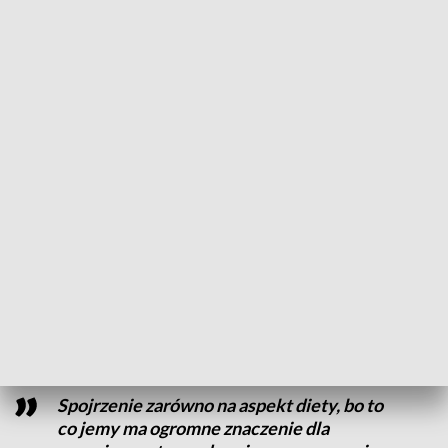
– Absolutnie
to nie jest droga na skróty
, to jest często
droga konieczna wśród chorych z otyłością i tego problemu
nie da się inaczej rozwiązać niż leczeniu operacyjnym –
zaznacza lek. med. Tomasz Zwoliński z Kliniki Chirurgii
Ogólnej i Małoinwazyjne Szpitala Uniwersyteckiego nr 2 im.
dra Jana Biziela w Bydgoszczy.
Po operacji bariatrycznej, czyli laparoskopowym
zmniejszeniu żołądka większość pacjentów następnego dnia
może wrócić do domu.
W
leczeniu otyłości
ważne, by nie
tylko zdiagnozować problem, ale i przyczynę.
Pomagają
w tym specjaliści z różnych dziedzin, w tym endokrynolog,
czy psychodietetyk.
Spojrzenie zarówno na aspekt diety, bo to
co jemy ma ogromne znaczenie dla