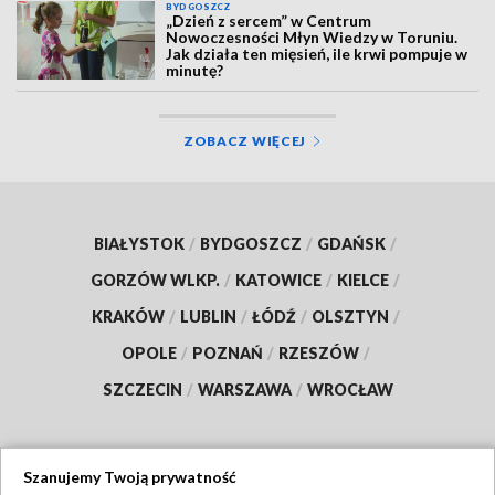
BYDGOSZCZ
„Dzień z sercem” w Centrum
Nowoczesności Młyn Wiedzy w Toruniu.
Jak działa ten mięsień, ile krwi pompuje w
minutę?
ZOBACZ WIĘCEJ
BIAŁYSTOK
/
BYDGOSZCZ
/
GDAŃSK
/
GORZÓW WLKP.
/
KATOWICE
/
KIELCE
/
KRAKÓW
/
LUBLIN
/
ŁÓDŹ
/
OLSZTYN
/
OPOLE
/
POZNAŃ
/
RZESZÓW
/
SZCZECIN
/
WARSZAWA
/
WROCŁAW
Szanujemy Twoją prywatność
Dołącz do nas: