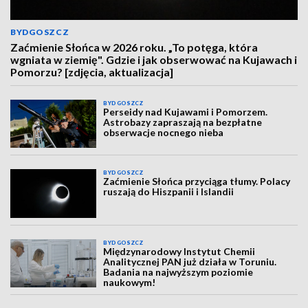
BYDGOSZCZ
Zaćmienie Słońca w 2026 roku. „To potęga, która
wgniata w ziemię". Gdzie i jak obserwować na Kujawach i
Pomorzu? [zdjęcia, aktualizacja]
BYDGOSZCZ
Perseidy nad Kujawami i Pomorzem.
Astrobazy zapraszają na bezpłatne
obserwacje nocnego nieba
BYDGOSZCZ
Zaćmienie Słońca przyciąga tłumy. Polacy
ruszają do Hiszpanii i Islandii
BYDGOSZCZ
Międzynarodowy Instytut Chemii
Analitycznej PAN już działa w Toruniu.
Badania na najwyższym poziomie
naukowym!