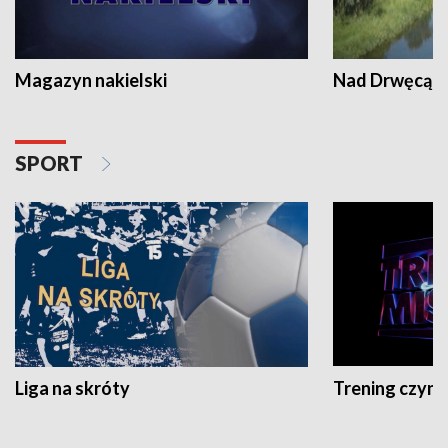
Magazyn nakielski
Nad Drwęcą
SPORT
Liga na skróty
Trening czyni 