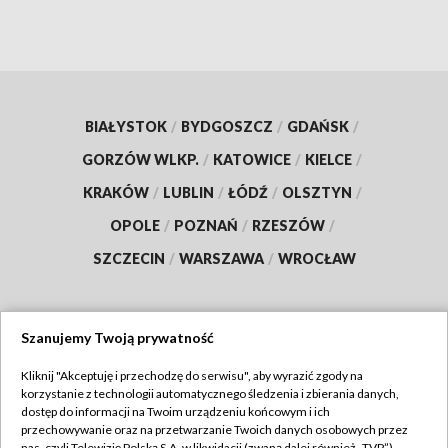
BIAŁYSTOK
/
BYDGOSZCZ
/
GDAŃSK
/
GORZÓW WLKP.
/
KATOWICE
/
KIELCE
/
KRAKÓW
/
LUBLIN
/
ŁÓDŹ
/
OLSZTYN
/
OPOLE
/
POZNAŃ
/
RZESZÓW
/
SZCZECIN
/
WARSZAWA
/
WROCŁAW
Szanujemy Twoją prywatność
Dołącz do nas:
Kliknij "Akceptuję i przechodzę do serwisu", aby wyrazić zgody na
korzystanie z technologii automatycznego śledzenia i zbierania danych,
TVP
dostęp do informacji na Twoim urządzeniu końcowym i ich
Abonament TVP
przechowywanie oraz na przetwarzanie Twoich danych osobowych przez
Regulamin TVP
nas, czyli Telewizję Polską S.A. w likwidacji (zwaną dalej również „TVP”),