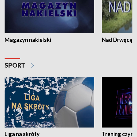
Magazyn nakielski
Nad Drwęcą
SPORT
Liga na skróty
Trening czyni 