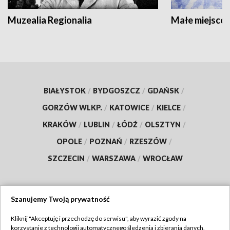
Muzealia Regionalia
Małe miejscow
BIAŁYSTOK
/
BYDGOSZCZ
/
GDAŃSK
/
GORZÓW WLKP.
/
KATOWICE
/
KIELCE
/
KRAKÓW
/
LUBLIN
/
ŁÓDŹ
/
OLSZTYN
/
OPOLE
/
POZNAŃ
/
RZESZÓW
/
SZCZECIN
/
WARSZAWA
/
WROCŁAW
Szanujemy Twoją prywatność
Dołącz do nas:
Kliknij "Akceptuję i przechodzę do serwisu", aby wyrazić zgody na
korzystanie z technologii automatycznego śledzenia i zbierania danych,