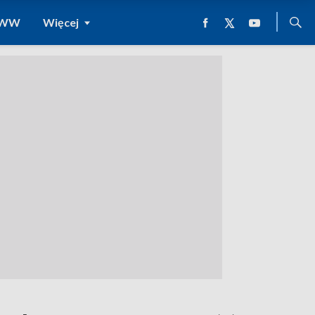
 WWW
Więcej