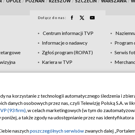
N
/
OPOLE
/
POZNAŃ
/
RZESZÓW
/
SZCZECIN
/
WARSZAWA
/
W
Dołącz do nas:
Centrum informacji TVP
Naziemna
Informacje o nadawcy
Program d
zetargowe
Zgłoś program (ROPAT)
Serwis fo
wizyjna
Kariera w TVP
Merchandi
Polityka prywatności
Moje zgody
Pomoc
Biuro re
ody na korzystanie z technologii automatycznego śledzenia i zbie
 danych osobowych przez nas, czyli Telewizję Polską S.A. w likw
VP (93 firm)
, w celach marketingowych (w tym do zautomatyzow
 poniżej, a także zgody na udostępnianie przez nas identyfikator
Ciebie naszych
poszczególnych serwisów
zwanych dalej „Portalem