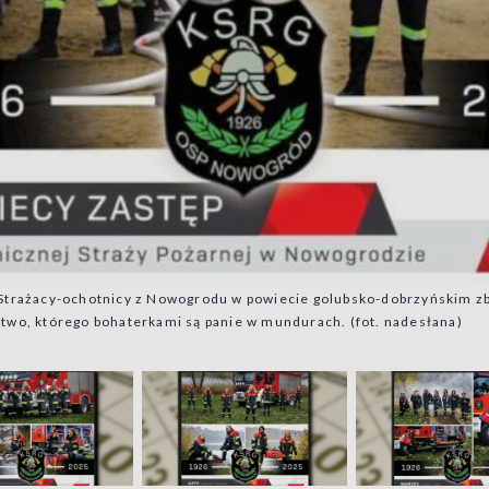
z. Strażacy-ochotnicy z Nowogrodu w powiecie golubsko-dobrzyńskim z
wo, którego bohaterkami są panie w mundurach. (fot. nadesłana)