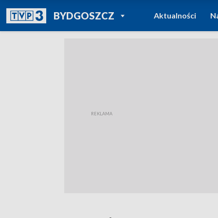
POWRÓT DO
BYDGOSZCZ
Aktualności
N
TVP REGIONY