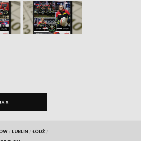
NA X
KÓW
/
LUBLIN
/
ŁÓDŹ
/