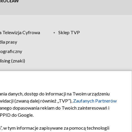
ROCŁAW
 Telewizja Cyfrowa
Sklep TVP
la prasy
tograficzny
sing (znaki)
klamy
Kontakt
rania danych, dostęp do informacji na Twoim urządzeniu
idacji (zwaną dalej również „TVP”),
Zaufanych Partnerów
anego dopasowania reklam do Twoich zainteresowań i
a PPID do Google.
”, w tym informacje zapisywane za pomocą technologii