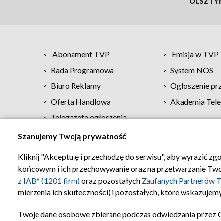
OLSZTY
Abonament TVP
Emisja w TVP
Rada Programowa
System NOS
Biuro Reklamy
Ogłoszenie pr
Oferta Handlowa
Akademia Tele
Telegazeta ogłoszenia
Szanujemy Twoją prywatność
Regulamin TVP
Kliknij "Akceptuję i przechodzę do serwisu", aby wyrazić zg
końcowym i ich przechowywanie oraz na przetwarzanie Twoich
z IAB* (1201 firm)
oraz pozostałych
Zaufanych Partnerów T
mierzenia ich skuteczności) i pozostałych, które wskazujemy
Twoje dane osobowe zbierane podczas odwiedzania przez 