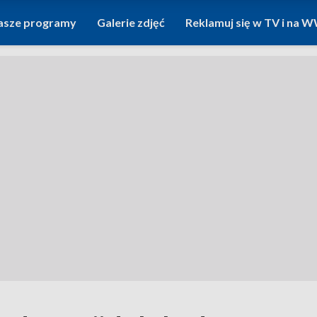
asze programy
Galerie zdjęć
Reklamuj się w TV i na