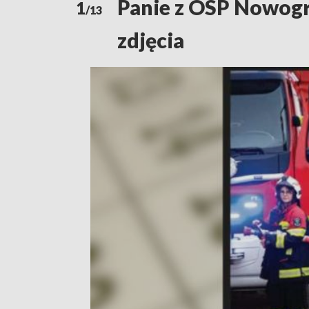
Panie z OSP Nowogró
1
/13
zdjęcia