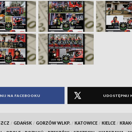
NIJ NA FACEBOOKU
UDOSTĘPNIJ 
SZCZ
/
GDAŃSK
/
GORZÓW WLKP.
/
KATOWICE
/
KIELCE
/
KRA