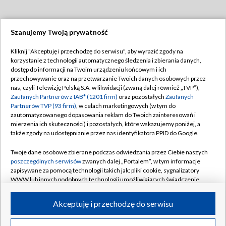
Szanujemy Twoją prywatność
Dołącz do nas:
Kliknij "Akceptuję i przechodzę do serwisu", aby wyrazić zgody na
korzystanie z technologii automatycznego śledzenia i zbierania danych,
TVP
dostęp do informacji na Twoim urządzeniu końcowym i ich
Abonament TVP
przechowywanie oraz na przetwarzanie Twoich danych osobowych przez
Regulamin TVP
nas, czyli Telewizję Polską S.A. w likwidacji (zwaną dalej również „TVP”),
Emisja w TVP
Polityka prywatności
Zaufanych Partnerów z IAB* (1201 firm)
oraz pozostałych
Zaufanych
Partnerów TVP (93 firm)
, w celach marketingowych (w tym do
Centrum informacji TVP
Moje zgody
zautomatyzowanego dopasowania reklam do Twoich zainteresowań i
mierzenia ich skuteczności) i pozostałych, które wskazujemy poniżej, a
Naziemna Telewizja Cyfrowa
Pomoc
także zgody na udostępnianie przez nas identyfikatora PPID do Google.
Sklep TVP
Biuro reklamy
Twoje dane osobowe zbierane podczas odwiedzania przez Ciebie naszych
Rada Programowa
Kontakt
poszczególnych serwisów
zwanych dalej „Portalem”, w tym informacje
zapisywane za pomocą technologii takich jak: pliki cookie, sygnalizatory
System NOS
WWW lub innych podobnych technologii umożliwiających świadczenie
dopasowanych i bezpiecznych usług, personalizację treści oraz reklam,
Informacje o nadawcy
Kanały
udostępnianie funkcji mediów społecznościowych oraz analizowanie
Akceptuję i przechodzę do serwisu
ruchu w Internecie.
Program dla prasy
©2026 Telewizja Polska S.A. w likwidacji
Biuro Reklamy
Twoje dane osobowe zbierane podczas odwiedzania przez Ciebie