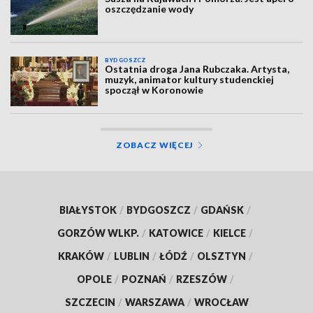
oszczędzanie wody
BYDGOSZCZ
Ostatnia droga Jana Rubczaka. Artysta,
muzyk, animator kultury studenckiej
spoczął w Koronowie
ZOBACZ WIĘCEJ
BIAŁYSTOK
/
BYDGOSZCZ
/
GDAŃSK
/
GORZÓW WLKP.
/
KATOWICE
/
KIELCE
/
KRAKÓW
/
LUBLIN
/
ŁÓDŹ
/
OLSZTYN
/
OPOLE
/
POZNAŃ
/
RZESZÓW
/
SZCZECIN
/
WARSZAWA
/
WROCŁAW