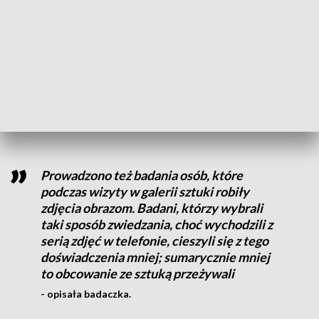
Funkcjonowanie z uwagą podzieloną nieustająco między
wiele zadań spłyca też nasze reakcje, na przykład
emocjonalne. Gdy jesteśmy na koncercie, a jednocześnie
robimy zdjęcia czy nagrywamy filmy, to nasza satysfakcja z
udziału w nim, zaangażowanie emocjonalne, radość i zdolność
zapamiętywania są mniejsze, bo skupiamy część naszej uwagi
na czymś innym.
Prowadzono też badania osób, które
podczas wizyty w galerii sztuki robiły
zdjęcia obrazom. Badani, którzy wybrali
taki sposób zwiedzania, choć wychodzili z
serią zdjęć w telefonie, cieszyli się z tego
doświadczenia mniej; sumarycznie mniej
to obcowanie ze sztuką przeżywali
- opisała badaczka.