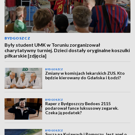
BYDGOSZCZ
Były student UMK w Toruniu zorganizował
charytatywny turniej. Dzieci dostały oryginalne koszulki
piłkarskie [zdjęcia]
BYDGOSZCZ
Zmiany w komisjach lekarskich ZUS. Kto
będzie kierowany do Gdańska i Łodzi?
BYDGOSZCZ
Raper z Bydgoszczy Bedoes 2115
podarował fance luksusowy zegarek.
Czeka ją podatek?
BYDGOSZCZ
Susza na Kujawach i Pomorzu. Jest apel o