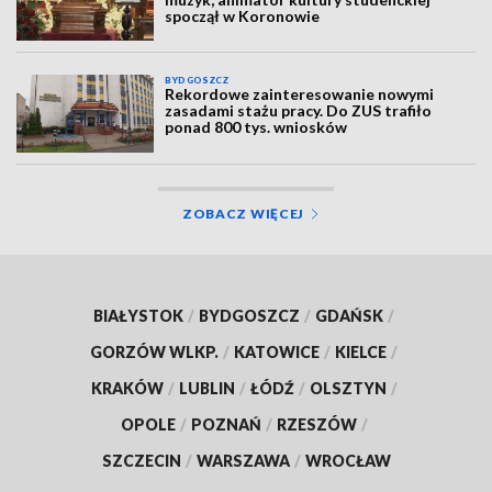
spoczął w Koronowie
BYDGOSZCZ
Rekordowe zainteresowanie nowymi
zasadami stażu pracy. Do ZUS trafiło
ponad 800 tys. wniosków
ZOBACZ WIĘCEJ
BIAŁYSTOK
/
BYDGOSZCZ
/
GDAŃSK
/
GORZÓW WLKP.
/
KATOWICE
/
KIELCE
/
KRAKÓW
/
LUBLIN
/
ŁÓDŹ
/
OLSZTYN
/
OPOLE
/
POZNAŃ
/
RZESZÓW
/
SZCZECIN
/
WARSZAWA
/
WROCŁAW