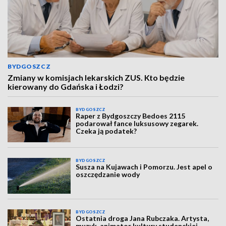
BYDGOSZCZ
Zmiany w komisjach lekarskich ZUS. Kto będzie
kierowany do Gdańska i Łodzi?
BYDGOSZCZ
Raper z Bydgoszczy Bedoes 2115
podarował fance luksusowy zegarek.
Czeka ją podatek?
BYDGOSZCZ
Susza na Kujawach i Pomorzu. Jest apel o
oszczędzanie wody
BYDGOSZCZ
Ostatnia droga Jana Rubczaka. Artysta,
muzyk, animator kultury studenckiej