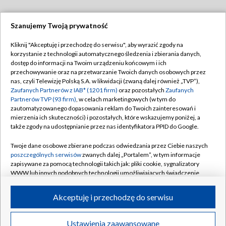
Szanujemy Twoją prywatność
Dołącz do nas:
Kliknij "Akceptuję i przechodzę do serwisu", aby wyrazić zgody na
korzystanie z technologii automatycznego śledzenia i zbierania danych,
TVP
dostęp do informacji na Twoim urządzeniu końcowym i ich
Abonament TVP
przechowywanie oraz na przetwarzanie Twoich danych osobowych przez
Regulamin TVP
nas, czyli Telewizję Polską S.A. w likwidacji (zwaną dalej również „TVP”),
Emisja w TVP
Polityka prywatności
Zaufanych Partnerów z IAB* (1201 firm)
oraz pozostałych
Zaufanych
Partnerów TVP (93 firm)
, w celach marketingowych (w tym do
Centrum informacji TVP
Moje zgody
zautomatyzowanego dopasowania reklam do Twoich zainteresowań i
mierzenia ich skuteczności) i pozostałych, które wskazujemy poniżej, a
Naziemna Telewizja Cyfrowa
Pomoc
także zgody na udostępnianie przez nas identyfikatora PPID do Google.
Sklep TVP
Biuro reklamy
Twoje dane osobowe zbierane podczas odwiedzania przez Ciebie naszych
Rada Programowa
Kontakt
poszczególnych serwisów
zwanych dalej „Portalem”, w tym informacje
zapisywane za pomocą technologii takich jak: pliki cookie, sygnalizatory
System NOS
WWW lub innych podobnych technologii umożliwiających świadczenie
dopasowanych i bezpiecznych usług, personalizację treści oraz reklam,
Informacje o nadawcy
Kanały
udostępnianie funkcji mediów społecznościowych oraz analizowanie
Akceptuję i przechodzę do serwisu
ruchu w Internecie.
Program dla prasy
©2026 Telewizja Polska S.A. w likwidacji
Biuro Reklamy
Twoje dane osobowe zbierane podczas odwiedzania przez Ciebie
Ustawienia zaawansowane