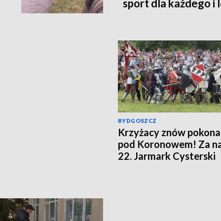
sport dla każdego i 
Oglądaj i wygraj na
BYDGOSZCZ
Krzyżacy znów pokona
pod Koronowem! Za n
22. Jarmark Cysterski