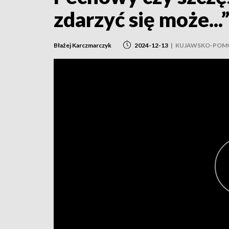
zdarzyć się może...
Błażej Karczmarczyk
2024-12-13
|
KUJAWSKO-POM