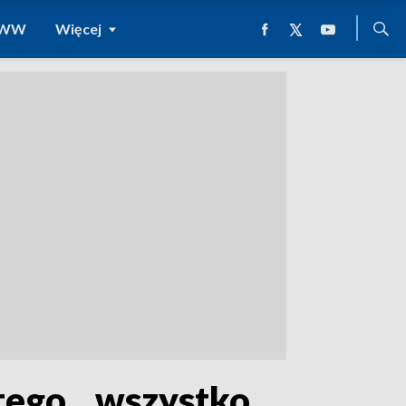
 WWW
Więcej
tego, „wszystko