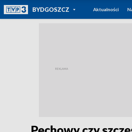
POWRÓT DO
BYDGOSZCZ
Aktualności
N
TVP REGIONY
Pechowy czy szczęś