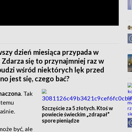
wszy dzień miesiąca przypada w
. Zdarza się to przynajmniej raz w
udzi wśród niektórych lęk przed
no jest się, czego bać?
znaczona
. Tak
t temu
Szczęście za 5 złotych. Ktoś w
aśnie.
powiecie świeckim „zdrapał”
spore pieniądze
może być, ale