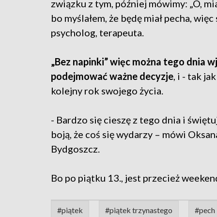
związku z tym, później mówimy: „O, mi
bo myślałem, że będę miał pecha, więc 
psycholog, terapeuta.
„Bez napinki” więc można tego dnia w
podejmować ważne decyzje
, i - tak 
kolejny rok swojego życia.
- Bardzo się cieszę z tego dnia i świętu
boją, że coś się wydarzy – mówi Oksa
Bydgoszcz.
Bo po piątku 13., jest przecież weeken
#piątek
#piątek trzynastego
#pech