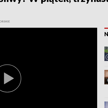
”
ORSKIE
N