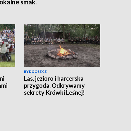
lokalne smak.
grody
BYDGOSZCZ
ni
Las, jezioro i harcerska
ami
przygoda. Odkrywamy
sekrety Krówki Leśnej!