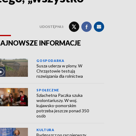
UDOSTĘPNIJ:
AJNOWSZE INFORMACJE
GOSPODARKA
Susza uderza w plony. W
Chrząstowie testują
rozwiązania dla rolnictwa
SPOŁECZNE
Szlachetna Paczka szuka
wolontariuszy. W woj.
kujawsko-pomorskim
potrzeba jeszcze ponad 350
osób
KULTURA
Bydgoszcz po raz pierwszy