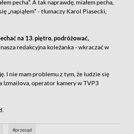
ałem pecha”. A tak naprawdę, miałem pecha,
się „napiąłem” - tłumaczy Karol Piasecki,
jechać na 13. piętro, podróżować,
jak nasza redakcyjna koleżanka - wkraczać w
ję. I nie mam problemu z tym, że ludzie się
na Izmailova, operator kamery w TVP3
d.
#przesąd