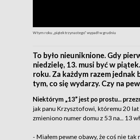
W tym roku „piątek trzynastego” wypadł w grudniu
To było nieuniknione. Gdy pier
niedzielę, 13. musi być w piątek
roku. Za każdym razem jednak b
tym, co się wydarzy. Czy na pew
Niektórym „13” jest po prostu... prze
jak panu Krzysztofowi, któremu 20 la
zmieniono numer domu z 53 na... 13 wł
- Miałem pewne obawy, że coś nie tak 