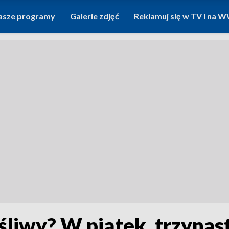
asze programy
Galerie zdjęć
Reklamuj się w TV i na
liwy? W piątek, trzynas