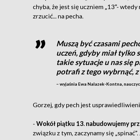
chyba, że jest się uczniem „13”- wted
zrzucić... na pecha.
Muszą być czasami pecho
uczeń, gdyby miał tylko s
takie sytuacje u nas się p
potrafi z tego wybrnąć, 
– wyjaśnia Ewa Nalazek-Kontna, nauczyci
Gorzej, gdy pech jest usprawiedliwie
-
Wokół piątku 13. nabudowujemy prze
związku z tym, zaczynamy się „spinać”. 