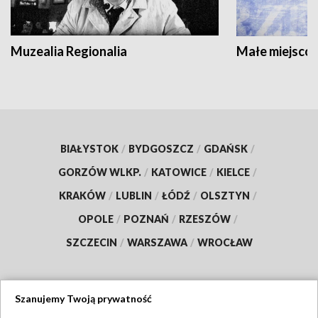
Muzealia Regionalia
Małe miejscow
BIAŁYSTOK
/
BYDGOSZCZ
/
GDAŃSK
/
GORZÓW WLKP.
/
KATOWICE
/
KIELCE
/
KRAKÓW
/
LUBLIN
/
ŁÓDŹ
/
OLSZTYN
/
OPOLE
/
POZNAŃ
/
RZESZÓW
/
SZCZECIN
/
WARSZAWA
/
WROCŁAW
Szanujemy Twoją prywatność
Dołącz do nas: