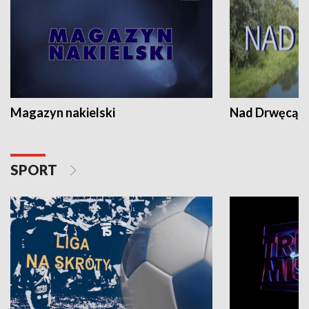
Magazyn nakielski
Nad Drwęcą
SPORT