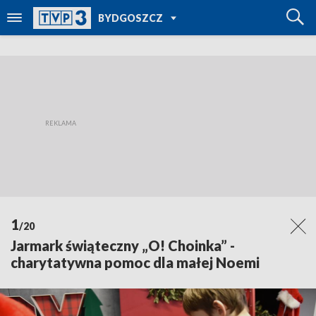
POWRÓT DO
BYDGOSZCZ
TVP REGIONY
1
/20
Jarmark świąteczny „O! Choinka” -
charytatywna pomoc dla małej Noemi