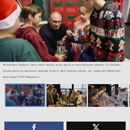
Mieszkańcy Fordonu i okolic mieli okazję wziąć udział w charytatywnym jarmarku „O! Choinka”.
Organizatorzy przygotowali mnóstwo atrakcji. Była świetna zabawa, ale i pomoc dla Noemi (fot.
Anna Kopeć/TVP3 Bydgoszcz)