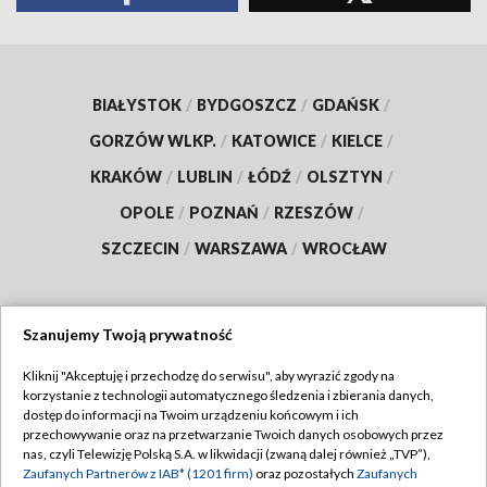
BIAŁYSTOK
/
BYDGOSZCZ
/
GDAŃSK
/
GORZÓW WLKP.
/
KATOWICE
/
KIELCE
/
KRAKÓW
/
LUBLIN
/
ŁÓDŹ
/
OLSZTYN
/
OPOLE
/
POZNAŃ
/
RZESZÓW
/
SZCZECIN
/
WARSZAWA
/
WROCŁAW
Szanujemy Twoją prywatność
Dołącz do nas:
Kliknij "Akceptuję i przechodzę do serwisu", aby wyrazić zgody na
korzystanie z technologii automatycznego śledzenia i zbierania danych,
TVP
dostęp do informacji na Twoim urządzeniu końcowym i ich
Abonament TVP
przechowywanie oraz na przetwarzanie Twoich danych osobowych przez
Regulamin TVP
nas, czyli Telewizję Polską S.A. w likwidacji (zwaną dalej również „TVP”),
Emisja w TVP
Polityka prywatności
Zaufanych Partnerów z IAB* (1201 firm)
oraz pozostałych
Zaufanych