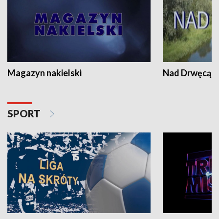
Magazyn nakielski
Nad Drwęcą
SPORT