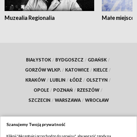
Muzealia Regionalia
Małe miejscow
BIAŁYSTOK
/
BYDGOSZCZ
/
GDAŃSK
/
GORZÓW WLKP.
/
KATOWICE
/
KIELCE
/
KRAKÓW
/
LUBLIN
/
ŁÓDŹ
/
OLSZTYN
/
OPOLE
/
POZNAŃ
/
RZESZÓW
/
SZCZECIN
/
WARSZAWA
/
WROCŁAW
Szanujemy Twoją prywatność
Dołącz do nas:
Kliknij "Akceptuję i przechodzę do serwisu", aby wyrazić zgody na