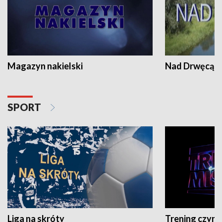
Magazyn nakielski
Nad Drwęcą
SPORT
Liga na skróty
Trening czyni 