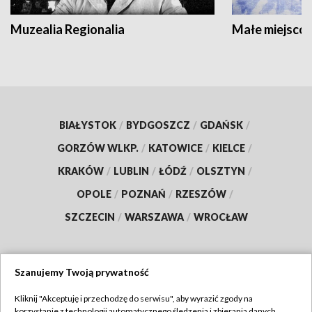
Muzealia Regionalia
Małe miejscow
BIAŁYSTOK
/
BYDGOSZCZ
/
GDAŃSK
/
GORZÓW WLKP.
/
KATOWICE
/
KIELCE
/
KRAKÓW
/
LUBLIN
/
ŁÓDŹ
/
OLSZTYN
/
OPOLE
/
POZNAŃ
/
RZESZÓW
/
SZCZECIN
/
WARSZAWA
/
WROCŁAW
Szanujemy Twoją prywatność
Dołącz do nas:
Kliknij "Akceptuję i przechodzę do serwisu", aby wyrazić zgody na
korzystanie z technologii automatycznego śledzenia i zbierania danych,